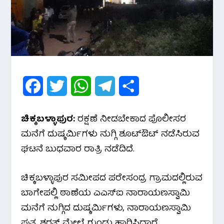
F
T
W
T
S
a
w
h
e
h
ಚಿಕ್ಕಬಳ್ಳಾಫುರ:
ರಕ್ಷಣೆ ನೀಡಬೇಕಾದ ಪೊಲೀಸರ
c
i
a
l
a
ಮನೆಗೆ ದುಷ್ಕರ್ಮಿಗಳು ನುಗ್ಗಿ ಶೂಟ್‌ಔಟ್ ನಡೆಸಿರುವ
e
t
t
e
r
ಘಟನೆ ಬುಧವಾರ ರಾತ್ರಿ ನಡೆದಿದೆ.
b
t
s
g
e
ಚಿಕ್ಕಬಳ್ಳಾಪುರ ಸಮೀಪದ ಪರೇಸಂದ್ರ ಗ್ರಾಮದಲ್ಲಿರುವ
o
e
A
r
ಬಾಗೇಪಲ್ಲಿ ಠಾಣೆಯ ಎಎಸ್‌ಐ ನಾರಾಯಣಸ್ವಾಮಿ
o
r
p
a
ಮನೆಗೆ ನುಗ್ಗಿದ ದುಷ್ಕರ್ಮಿಗಳು, ನಾರಾಯಣಸ್ವಾಮಿ
ಪುತ್ರ ಶರತ್ ಮೇಲೆ ಗುಂಡು ಹಾರಿಸಿದ್ದಾರೆ.