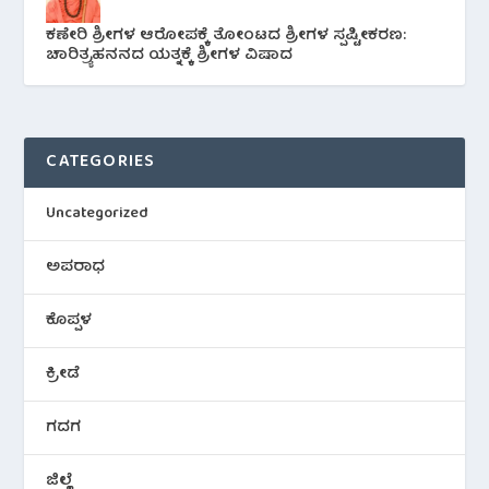
ಕಣೇರಿ ಶ್ರೀಗಳ ಆರೋಪಕ್ಕೆ ತೋಂಟದ ಶ್ರೀಗಳ ಸ್ಪಷ್ಟೀಕರಣ:
ಚಾರಿತ್ರ್ಯಹನನದ ಯತ್ನಕ್ಕೆ ಶ್ರೀಗಳ ವಿಷಾದ
CATEGORIES
Uncategorized
ಅಪರಾಧ
ಕೊಪ್ಪಳ
ಕ್ರೀಡೆ
ಗದಗ
ಜಿಲ್ಲೆ