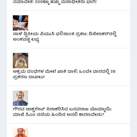
ಸಮಾವೇಶ: 300ಕ್ಕೂ ಹೆಚ್ಚು ಮಠಾಧೀಶರು ಭಾಗಿ!
ನಾಳೆ ದ್ವಿತೀಯ ಪಿಯುಸಿ ಫಲಿತಾಂಶ ಪ್ರಕಟ: ಡಿಜಿಲಾಕರ್‌ನಲ್ಲಿ
ಅಂಕಪಟ್ಟಿ ಲಭ್ಯ
ಅಕ್ರಮ ದಂಧೆಗಳ ಮೇಲೆ ಖಾಕಿ ದಾಳಿ; ಒಂದೇ ವಾರದಲ್ಲಿ 38
ಪ್ರಕರಣ ದಾಖಲು!
ಗೌರವ ಡಾಕ್ಟರೇಟ್ ನಿರಾಕರಿಸಿದ ಬಸವರಾಜ ಬೊಮ್ಮಾಯಿ:
ಮಾಜಿ ಸಿಎಂ ನಡೆಯ ಹಿಂದಿನ ಅಸಲಿ ಕಾರಣವೇನು?