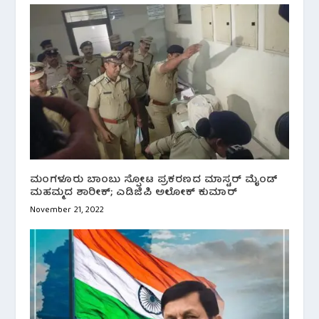
ಮಂಗಳೂರು ಬಾಂಬು ಸ್ಫೋಟ ಪ್ರಕರಣದ ಮಾಸ್ಟರ್ ಮೈಂಡ್
ಮಹಮ್ಮದ ಶಾರೀಕ್; ಎಡಿಜಿಪಿ ಅಲೋಕ್ ಕುಮಾರ್
November 21, 2022