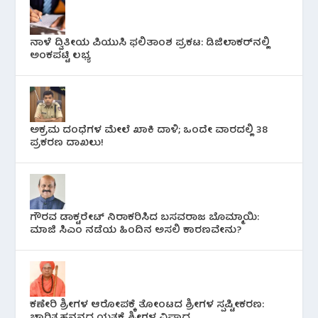
ನಾಳೆ ದ್ವಿತೀಯ ಪಿಯುಸಿ ಫಲಿತಾಂಶ ಪ್ರಕಟ: ಡಿಜಿಲಾಕರ್‌ನಲ್ಲಿ
ಅಂಕಪಟ್ಟಿ ಲಭ್ಯ
ಅಕ್ರಮ ದಂಧೆಗಳ ಮೇಲೆ ಖಾಕಿ ದಾಳಿ; ಒಂದೇ ವಾರದಲ್ಲಿ 38
ಪ್ರಕರಣ ದಾಖಲು!
ಗೌರವ ಡಾಕ್ಟರೇಟ್ ನಿರಾಕರಿಸಿದ ಬಸವರಾಜ ಬೊಮ್ಮಾಯಿ:
ಮಾಜಿ ಸಿಎಂ ನಡೆಯ ಹಿಂದಿನ ಅಸಲಿ ಕಾರಣವೇನು?
ಕಣೇರಿ ಶ್ರೀಗಳ ಆರೋಪಕ್ಕೆ ತೋಂಟದ ಶ್ರೀಗಳ ಸ್ಪಷ್ಟೀಕರಣ:
ಚಾರಿತ್ರ್ಯಹನನದ ಯತ್ನಕ್ಕೆ ಶ್ರೀಗಳ ವಿಷಾದ