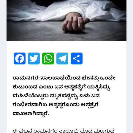
F
T
W
T
S
a
w
h
e
h
ರಾಮನಗರ: ಸಾಲಬಾಧೆಯಿಂದ ಬೇಸತ್ತು ಒಂದೇ
c
i
a
l
a
ಕುಟುಂಬದ ಎಂಟು ಜನ ಆತ್ಮಹತ್ಯೆಗೆ ಯತ್ನಿಸಿದ್ದು,
e
t
t
e
r
ಮಹಿಳೆಯೊಬ್ಬರು ಮೃತಪಟ್ಟಿದ್ದು, ಏಳು ಜನ
ಗಂಭೀರವಾಗಿಬ ಅಸ್ವಸ್ಥಗೊಂಡು ಆಸ್ಪತ್ರೆಗೆ
b
t
s
g
e
ದಾಖಲಾಗಿದ್ದಾರೆ.
o
e
A
r
o
r
p
a
ಈ ಘಟನೆ ರಾಮನಗರ ತಾಲೂಕು ದೊಡ್ಡ ಮಣ್ಣಗುಡ್ಡೆ