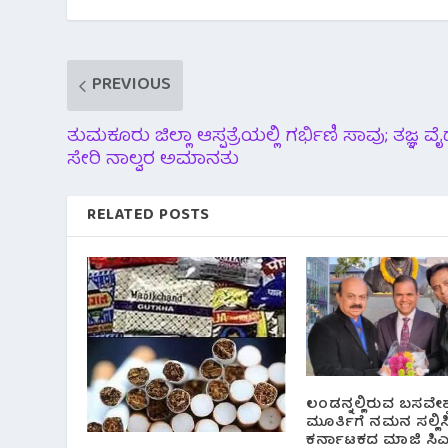
o
r
p
a
k
p
m
PREVIOUS
ತುಮಕೂರು ಜಿಲ್ಲಾ ಆಸ್ಪತ್ರೆಯಲ್ಲಿ ಗರ್ಭಿಣಿ ಸಾವು; ತಜ್ಞ ವೈದ್
ಸೇರಿ ನಾಲ್ವರ ಅಮಾನತು
RELATED POSTS
ಲಂಡನ್ನಲ್ಲಿರುವ ಬಸವೇಶ
ಮೂರ್ತಿಗೆ ನಮನ ಸಲ್ಲಿ
ಕರ್ನಾಟಕದ ಮಾಜಿ ಸಿ