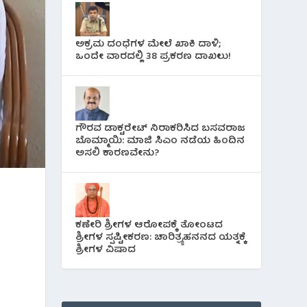
ಅಕ್ರಮ ದಂಧೆಗಳ ಮೇಲೆ ಖಾಕಿ ದಾಳಿ;
ಒಂದೇ ವಾರದಲ್ಲಿ 38 ಪ್ರಕರಣ ದಾಖಲು!
ಗೌರವ ಡಾಕ್ಟರೇಟ್ ನಿರಾಕರಿಸಿದ ಬಸವರಾಜ
ಬೊಮ್ಮಾಯಿ: ಮಾಜಿ ಸಿಎಂ ನಡೆಯ ಹಿಂದಿನ
ಅಸಲಿ ಕಾರಣವೇನು?
ಕಣೇರಿ ಶ್ರೀಗಳ ಆರೋಪಕ್ಕೆ ತೋಂಟದ
ಶ್ರೀಗಳ ಸ್ಪಷ್ಟೀಕರಣ: ಚಾರಿತ್ರ್ಯಹನನದ ಯತ್ನಕ್ಕೆ
ಶ್ರೀಗಳ ವಿಷಾದ