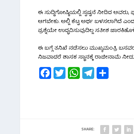
b
t
s
g
e
ಈ ಸುದ್ದಿಗೋಷ್ಠಿಯಲ್ಲಿ ಸ್ಪಷ್ಟನೆ ನೀಡಿದ ಅವರು
o
e
A
r
ಆಗಬೇಕು. ಅಲ್ಲಿ ಕೆಟ್ಟ ಅರ್ಥ ಬಳಸಲಾಗಿದೆ ಎಂದು 
o
r
p
a
ಪ್ರಶ್ನೆಯೇ ಉದ್ಭವಿಸುವುದಿಲ್ಲ ಸತೀಶ ಜಾರಕಿಹೊಳ
k
p
m
ಈ ಬಗ್ಗೆ ತನಿಖೆ ನಡೆಸಲು ಮುಖ್ಯಮಂತ್ರಿ ಬಸವರ
ನಿಜವಾದರೆ ಶಾಸಕ ಸ್ಥಾನಕ್ಕೆ ರಾಜೀನಾಮೆ ನೀಡುತ್
F
T
W
T
S
a
w
h
e
h
c
i
a
l
a
e
t
t
e
r
b
t
s
g
e
SHARE:
o
e
A
r