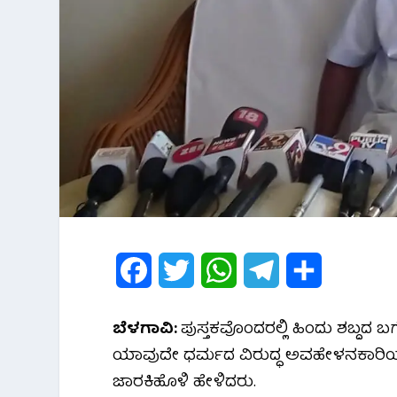
F
T
W
T
S
a
w
h
e
h
ಬೆಳಗಾವಿ:
ಪುಸ್ತಕವೊಂದರಲ್ಲಿ ಹಿಂದು ಶಬ್ದದ ಬಗ
c
i
a
l
a
ಯಾವುದೇ ಧರ್ಮದ‌ ವಿರುದ್ಧ ಅವಹೇಳನಕಾರಿಯಾಗಿ
e
t
t
e
r
ಜಾರಕಿಹೊಳಿ ಹೇಳಿದರು.