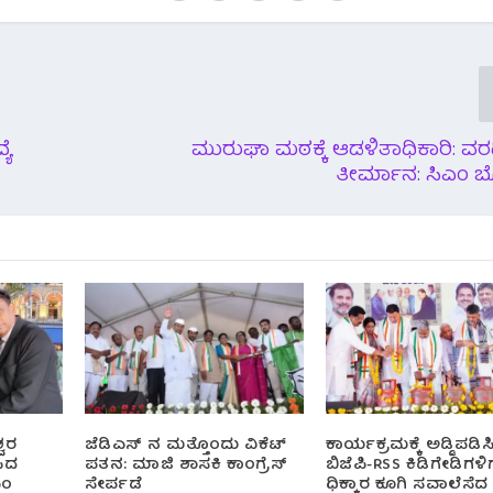
ಯೆ
ಮುರುಘಾ ಮಠಕ್ಕೆ ಆಡಳಿತಾಧಿಕಾರಿ: ವ
ತೀರ್ಮಾನ: ಸಿಎಂ ಬ
್ವರ
ಜೆಡಿಎಸ್ ನ ಮತ್ತೊಂದು ವಿಕೆಟ್
ಕಾರ್ಯಕ್ರಮಕ್ಕೆ ಅಡ್ಡಿಪಡಿ
ಸಿದ
ಪತನ: ಮಾಜಿ ಶಾಸಕಿ ಕಾಂಗ್ರೆಸ್
ಬಿಜೆಪಿ-RSS ಕಿಡಿಗೇಡಿಗಳಿಗ
ಎಂ
ಸೇರ್ಪಡೆ
ಧಿಕ್ಕಾರ ಕೂಗಿ ಸವಾಲೆಸೆದ