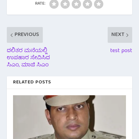
RATE:
k
p
m
PREVIOUS
NEXT
ದಲಿತರ ಮನೆಯಲ್ಲಿ
test post
ಉಪಹಾರ ಸೇವಿಸಿದ
ಸಿಎಂ, ಮಾಜಿ ಸಿಎಂ
RELATED POSTS