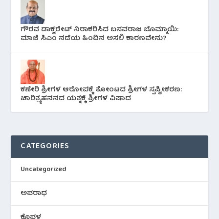
ಗೌರವ ಡಾಕ್ಟರೇಟ್ ನಿರಾಕರಿಸಿದ ಬಸವರಾಜ ಬೊಮ್ಮಾಯಿ:
ಮಾಜಿ ಸಿಎಂ ನಡೆಯ ಹಿಂದಿನ ಅಸಲಿ ಕಾರಣವೇನು?
ಕಣೇರಿ ಶ್ರೀಗಳ ಆರೋಪಕ್ಕೆ ತೋಂಟದ ಶ್ರೀಗಳ ಸ್ಪಷ್ಟೀಕರಣ:
ಚಾರಿತ್ರ್ಯಹನನದ ಯತ್ನಕ್ಕೆ ಶ್ರೀಗಳ ವಿಷಾದ
CATEGORIES
Uncategorized
ಅಪರಾಧ
ಕೊಪ್ಪಳ