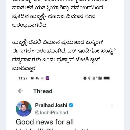
o
r
p
a
ಮಾತುಕತೆ ಯಶಸ್ವಿಯಾಗಿದ್ದು, ನವೆಂಬರ್‌ನಿಂದ
ಪ್ರತಿದಿನ ಹುಬ್ಬಳ್ಳಿ- ದೆಹಲಜ ವಿಮಾನ ಸೇವೆ
k
p
m
ಆರಂಭವಾಗಲಿದೆ.
ಹುಬ್ಬಳ್ಳಿ-ದೆಹಲಿ ವಿಮಾನ ಪ್ರಯಾಣದ ಬುಕ್ಕಿಂಗ್
ಈಗಾಗಲೇ ಆರಂಭವಾಗಿದೆ. ಏರ್ ಇಂಡಿಗೋ ಸಂಸ್ಥೆಗೆ
ಧನ್ಯವಾದಗಳು ಎಂದು ಪ್ರಹ್ಲಾದ್ ಜೋಶಿ ಟ್ವಿಟ್
ಮಾಡಿದ್ದಾರೆ.