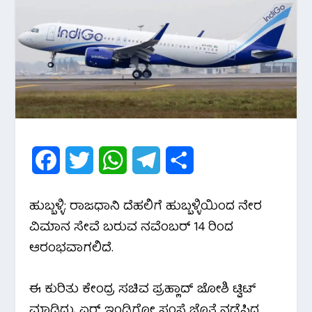
F
T
W
T
S
a
w
h
e
h
ಹುಬ್ಬಳ್ಳಿ: ರಾಜಧಾ‌ನಿ ದೆಹಲಿಗೆ ಹುಬ್ಬಳ್ಳಿಯಿಂದ ನೇರ
c
i
a
l
a
ವಿಮಾನ ಸೇವೆ ಬರುವ ನವೆಂಬರ್ 14 ರಿಂದ
e
t
t
e
r
ಆರಂಭವಾಗಲಿದೆ.
b
t
s
g
e
ಈ ಕುರಿತು ಕೇಂದ್ರ ಸಚಿವ ಪ್ರಹ್ಲಾದ್ ಜೋಶಿ ಟ್ವಿಟ್
o
e
A
r
ಮಾಡಿದ್ದು, ಏರ್ ಇಂಡಿಗೋ ಸಂಸ್ಥೆ ಜೊತೆ ನಡೆಸಿದ