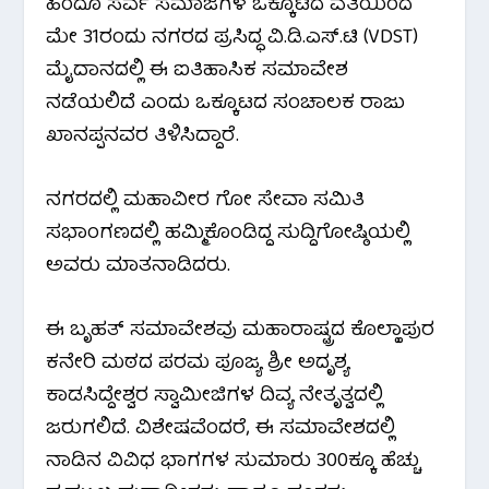
ಹಿಂದೂ ಸರ್ವ ಸಮಾಜಗಳ ಒಕ್ಕೂಟದ ವತಿಯಿಂದ
o
r
p
a
ಮೇ 31ರಂದು ನಗರದ ಪ್ರಸಿದ್ಧ ವಿ.ಡಿ.ಎಸ್.ಟಿ (VDST)
ಮೈದಾನದಲ್ಲಿ ಈ ಐತಿಹಾಸಿಕ ಸಮಾವೇಶ
k
p
m
ನಡೆಯಲಿದೆ ಎಂದು ಒಕ್ಕೂಟದ ಸಂಚಾಲಕ ರಾಜು
ಖಾನಪ್ಪನವರ ತಿಳಿಸಿದ್ದಾರೆ.
ನಗರದಲ್ಲಿ ಮಹಾವೀರ ಗೋ ಸೇವಾ ಸಮಿತಿ
ಸಭಾಂಗಣದಲ್ಲಿ ಹಮ್ಮಿಕೊಂಡಿದ್ದ ಸುದ್ದಿಗೋಷ್ಠಿಯಲ್ಲಿ
ಅವರು ಮಾತನಾಡಿದರು.
ಈ ಬೃಹತ್ ಸಮಾವೇಶವು ಮಹಾರಾಷ್ಟ್ರದ ಕೊಲ್ಹಾಪುರ
ಕನೇರಿ ಮಠದ ಪರಮ ಪೂಜ್ಯ ಶ್ರೀ ಅದೃಶ್ಯ
ಕಾಡಸಿದ್ದೇಶ್ವರ ಸ್ವಾಮೀಜಿಗಳ ದಿವ್ಯ ನೇತೃತ್ವದಲ್ಲಿ
ಜರುಗಲಿದೆ. ವಿಶೇಷವೆಂದರೆ, ಈ ಸಮಾವೇಶದಲ್ಲಿ
ನಾಡಿನ ವಿವಿಧ ಭಾಗಗಳ ಸುಮಾರು 300ಕ್ಕೂ ಹೆಚ್ಚು