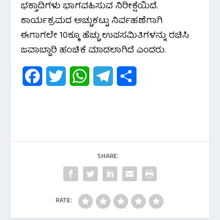
ಭಕ್ತಾದಿಗಳು ಭಾಗವಹಿಸುವ ನಿರೀಕ್ಷೆಯಿದೆ.
ಕಾರ್ಯಕ್ರಮದ ಅಚ್ಚುಕಟ್ಟು ನಿರ್ವಹಣೆಗಾಗಿ
ಈಗಾಗಲೇ 10ಕ್ಕೂ ಹೆಚ್ಚು ಉಪಸಮಿತಿಗಳನ್ನು ರಚಿಸಿ
ಜವಾಬ್ದಾರಿ ಹಂಚಿಕೆ ಮಾಡಲಾಗಿದೆ ಎಂದರು.
F
T
W
T
S
a
w
h
e
h
c
i
a
l
a
e
t
t
e
r
b
t
s
g
e
SHARE:
o
e
A
r
o
r
p
a
RATE:
k
p
m