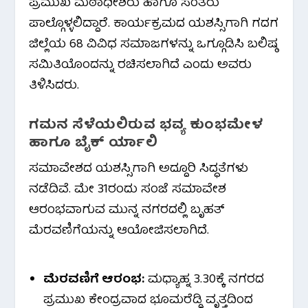
ಪ್ರಮುಖ ಮಠಾಧೀಶರು ಹಾಗೂ ಸಂತರು
ಪಾಲ್ಗೊಳ್ಳಲಿದ್ದಾರೆ. ಕಾರ್ಯಕ್ರಮದ ಯಶಸ್ಸಿಗಾಗಿ ಗದಗ
ಜಿಲ್ಲೆಯ 68 ವಿವಿಧ ಸಮಾಜಗಳನ್ನು ಒಗ್ಗೂಡಿಸಿ ಬಲಿಷ್ಠ
ಸಮಿತಿಯೊಂದನ್ನು ರಚಿಸಲಾಗಿದೆ ಎಂದು ಅವರು
ತಿಳಿಸಿದರು.
ಗಮನ ಸೆಳೆಯಲಿರುವ ಭವ್ಯ ಕುಂಭಮೇಳ
ಹಾಗೂ ಬೈಕ್ ರ್ಯಾಲಿ
ಸಮಾವೇಶದ ಯಶಸ್ಸಿಗಾಗಿ ಅದ್ದೂರಿ ಸಿದ್ಧತೆಗಳು
ನಡೆದಿವೆ. ಮೇ 31ರಂದು ಸಂಜೆ ಸಮಾವೇಶ
ಆರಂಭವಾಗುವ ಮುನ್ನ ನಗರದಲ್ಲಿ ಬೃಹತ್
ಮೆರವಣಿಗೆಯನ್ನು ಆಯೋಜಿಸಲಾಗಿದೆ.
ಮೆರವಣಿಗೆ ಆರಂಭ:
ಮಧ್ಯಾಹ್ನ 3.30ಕ್ಕೆ ನಗರದ
ಪ್ರಮುಖ ಕೇಂದ್ರವಾದ ಭೂಮರೆಡ್ಡಿ ವೃತ್ತದಿಂದ