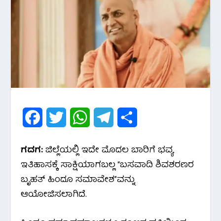
F
T
W
T
S
a
w
h
e
h
ಗದಗ:
ಜಿಲ್ಲೆಯಲ್ಲಿ ಇದೇ ಮೊದಲ ಬಾರಿಗೆ ಭವ್ಯ
c
i
a
l
a
ಇತಿಹಾಸಕ್ಕೆ ಸಾಕ್ಷಿಯಾಗಬಲ್ಲ “ಬಸವಾದಿ ಶಿವಶರಣರ
e
t
t
e
r
ಬೃಹತ್ ಹಿಂದೂ ಸಮಾವೇಶ”ವನ್ನು
ಆಯೋಜಿಸಲಾಗಿದೆ.
b
t
s
g
e
o
e
A
r