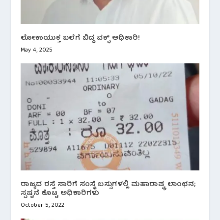
ಲೋಕಾಯುಕ್ತ ಬಲೆಗೆ ಬಿದ್ದ ವಕ್ಫ್ ಅಧಿಕಾರಿ!
May 4, 2025
ರಾಜ್ಯದ ರಸ್ತೆ ಸಾರಿಗೆ ಸಂಸ್ಥೆ ಬಸ್ಸುಗಳಲ್ಲಿ ಮಹಾರಾಷ್ಟ್ರ ಲಾಂಛನ;
ಸ್ಪಷ್ಟನೆ ಕೊಟ್ಟ ಅಧಿಕಾರಿಗಳು
October 5, 2022