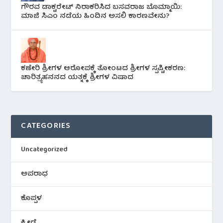
ಗೌರವ ಡಾಕ್ಟರೇಟ್ ನಿರಾಕರಿಸಿದ ಬಸವರಾಜ ಬೊಮ್ಮಾಯಿ:
ಮಾಜಿ ಸಿಎಂ ನಡೆಯ ಹಿಂದಿನ ಅಸಲಿ ಕಾರಣವೇನು?
ಕಣೇರಿ ಶ್ರೀಗಳ ಆರೋಪಕ್ಕೆ ತೋಂಟದ ಶ್ರೀಗಳ ಸ್ಪಷ್ಟೀಕರಣ:
ಚಾರಿತ್ರ್ಯಹನನದ ಯತ್ನಕ್ಕೆ ಶ್ರೀಗಳ ವಿಷಾದ
CATEGORIES
Uncategorized
ಅಪರಾಧ
ಕೊಪ್ಪಳ
ಕ್ರೀಡೆ