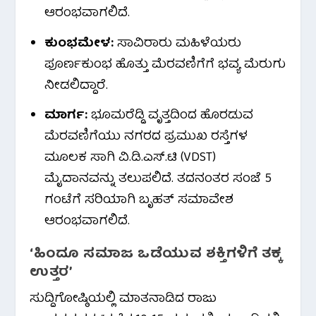
ಆರಂಭವಾಗಲಿದೆ.
ಕುಂಭಮೇಳ:
ಸಾವಿರಾರು ಮಹಿಳೆಯರು
ಪೂರ್ಣಕುಂಭ ಹೊತ್ತು ಮೆರವಣಿಗೆಗೆ ಭವ್ಯ ಮೆರುಗು
ನೀಡಲಿದ್ದಾರೆ.
ಮಾರ್ಗ:
ಭೂಮರೆಡ್ಡಿ ವೃತ್ತದಿಂದ ಹೊರಡುವ
ಮೆರವಣಿಗೆಯು ನಗರದ ಪ್ರಮುಖ ರಸ್ತೆಗಳ
ಮೂಲಕ ಸಾಗಿ ವಿ.ಡಿ.ಎಸ್.ಟಿ (VDST)
ಮೈದಾನವನ್ನು ತಲುಪಲಿದೆ. ತದನಂತರ ಸಂಜೆ 5
ಗಂಟೆಗೆ ಸರಿಯಾಗಿ ಬೃಹತ್ ಸಮಾವೇಶ
ಆರಂಭವಾಗಲಿದೆ.
‘ಹಿಂದೂ ಸಮಾಜ ಒಡೆಯುವ ಶಕ್ತಿಗಳಿಗೆ ತಕ್ಕ
ಉತ್ತರ’
ಸುದ್ದಿಗೋಷ್ಠಿಯಲ್ಲಿ ಮಾತನಾಡಿದ ರಾಜು