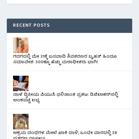
RECENT POSTS
ಗದಗದಲ್ಲಿ ಮೇ 31ಕ್ಕೆ ಬಸವಾದಿ ಶಿವಶರಣರ ಬೃಹತ್ ಹಿಂದೂ
ಸಮಾವೇಶ: 300ಕ್ಕೂ ಹೆಚ್ಚು ಮಠಾಧೀಶರು ಭಾಗಿ!
ನಾಳೆ ದ್ವಿತೀಯ ಪಿಯುಸಿ ಫಲಿತಾಂಶ ಪ್ರಕಟ: ಡಿಜಿಲಾಕರ್‌ನಲ್ಲಿ
ಅಂಕಪಟ್ಟಿ ಲಭ್ಯ
ಅಕ್ರಮ ದಂಧೆಗಳ ಮೇಲೆ ಖಾಕಿ ದಾಳಿ; ಒಂದೇ ವಾರದಲ್ಲಿ 38
ಪ್ರಕರಣ ದಾಖಲು!