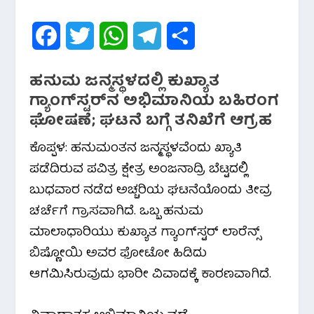
F
T
W
T
S
a
w
h
e
h
ಹನುಮ ಜನ್ಮಸ್ಥಳದಲ್ಲಿ ಕುಖ್ಯಾತ
c
i
a
l
a
ಗ್ಯಾಂಗ್‌ಸ್ಟರ್‌ನ ಅಭಿಮಾನಿಯ ಬಹಿರಂಗ
ಘೋಷಣೆ; ಘಟನೆ ಬಗ್ಗೆ ತನಿಖೆಗೆ ಆಗ್ರಹ
e
t
t
e
r
ಕೊಪ್ಪಳ: ಹನುಮಂತನ ಜನ್ಮಸ್ಥಳವೆಂದು ಖ್ಯಾತಿ
b
t
s
g
e
ಪಡೆದಿರುವ ಪವಿತ್ರ ಕ್ಷೇತ್ರ ಅಂಜನಾದ್ರಿ ಬೆಟ್ಟದಲ್ಲಿ
o
e
A
r
ಬುಧವಾರ ನಡೆದ ಅಚ್ಚರಿಯ ಘಟನೆಯೊಂದು ತೀವ್ರ
o
r
p
a
ಚರ್ಚೆಗೆ ಗ್ರಾಸವಾಗಿದೆ. ಒಬ್ಬ ಹನುಮ
ಮಾಲಾಧಾರಿಯು ಕುಖ್ಯಾತ ಗ್ಯಾಂಗ್‌ಸ್ಟರ್ ಲಾರೆನ್ಸ್
k
p
m
ಬಿಷ್ಣೋಯಿ ಅವರ ಫೋಟೋ ಹಿಡಿದು
ಆಗಮಿಸಿರುವುದು ಭಾರೀ ವಿವಾದಕ್ಕೆ ಕಾರಣವಾಗಿದೆ.