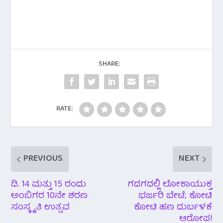
a
w
h
e
h
c
i
a
l
a
e
t
t
e
r
b
t
s
g
e
SHARE:
o
e
A
r
o
r
p
a
RATE:
k
p
m
PREVIOUS
NEXT
ಡಿ. 14 ಮತ್ತು 15 ರಂದು
ಗದಗದಲ್ಲಿ ಲೋಕಾಯುಕ್ತ
ಅಂಬಿಗರ 10ನೇ ಶರಣ
ಭರ್ಜರಿ ಬೇಟೆ; ಕೋಟಿ
ಸಂಸ್ಕೃತಿ ಉತ್ಸವ
ಕೋಟಿ ಹಣ ದುರ್ಬಳಕೆ
ಆರೋಪ!