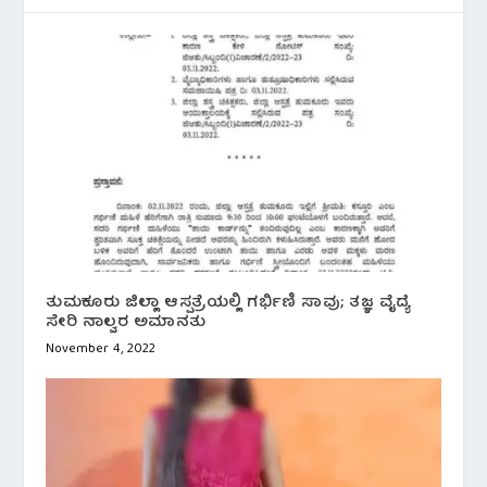
ತುಮಕೂರು ಜಿಲ್ಲಾ ಆಸ್ಪತ್ರೆಯಲ್ಲಿ ಗರ್ಭಿಣಿ ಸಾವು; ತಜ್ಞ ವೈದ್ಯೆ
ಸೇರಿ ನಾಲ್ವರ ಅಮಾನತು
November 4, 2022