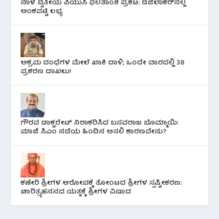
ನಾಳೆ ದ್ವಿತೀಯ ಪಿಯುಸಿ ಫಲಿತಾಂಶ ಪ್ರಕಟ: ಡಿಜಿಲಾಕರ್‌ನಲ್ಲಿ
ಅಂಕಪಟ್ಟಿ ಲಭ್ಯ
ಅಕ್ರಮ ದಂಧೆಗಳ ಮೇಲೆ ಖಾಕಿ ದಾಳಿ; ಒಂದೇ ವಾರದಲ್ಲಿ 38
ಪ್ರಕರಣ ದಾಖಲು!
ಗೌರವ ಡಾಕ್ಟರೇಟ್ ನಿರಾಕರಿಸಿದ ಬಸವರಾಜ ಬೊಮ್ಮಾಯಿ:
ಮಾಜಿ ಸಿಎಂ ನಡೆಯ ಹಿಂದಿನ ಅಸಲಿ ಕಾರಣವೇನು?
ಕಣೇರಿ ಶ್ರೀಗಳ ಆರೋಪಕ್ಕೆ ತೋಂಟದ ಶ್ರೀಗಳ ಸ್ಪಷ್ಟೀಕರಣ:
ಚಾರಿತ್ರ್ಯಹನನದ ಯತ್ನಕ್ಕೆ ಶ್ರೀಗಳ ವಿಷಾದ