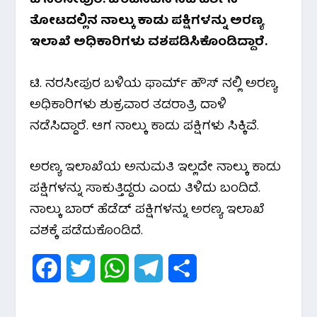
ಟಿ ನರಸೀಪುರ: ಚಂದನವನ ನಟ ದರ್ಶನ್
c
i
a
l
a
ತೋಟದಲ್ಲಿನ ನಾಲ್ಕು ಕಾಡು ಪಕ್ಷಿಗಳನ್ನು ಅರಣ್ಯ
e
t
t
e
r
ಇಲಾಖೆ ಅಧಿಕಾರಿಗಳು ವಶಪಡಿಸಿಕೊಂಡಿದ್ದಾರೆ.
b
t
s
g
e
ಟಿ. ನರಸೀಪುರ ಬಳಿಯ ಫಾರ್ಮ್ ಹೌಸ್ ನಲ್ಲಿ ಅರಣ್ಯ
o
e
A
r
ಅಧಿಕಾರಿಗಳು ಶುಕ್ರವಾರ ತಡರಾತ್ರಿ ದಾಳಿ
o
r
p
a
ನಡೆಸಿದ್ದಾರೆ. ಆಗ ನಾಲ್ಕು ಕಾಡು ಪಕ್ಷಿಗಳು ಸಿಕ್ಕಿವೆ.
k
p
m
ಅರಣ್ಯ ಇಲಾಖೆಯ ಅನುಮತಿ ಇಲ್ಲದೇ ನಾಲ್ಕು ಕಾಡು
ಪಕ್ಷಿಗಳನ್ನು ಸಾಕುತ್ತಿದ್ದರು ಎಂದು ತಿಳಿದು ಬಂದಿದೆ.
ನಾಲ್ಕು ಬಾರ್ ಹೆಡೆಡ್ ಪಕ್ಷಿಗಳನ್ನು ಅರಣ್ಯ ಇಲಾಖೆ
ವಶಕ್ಕೆ ಪಡೆದುಕೊಂಡಿದೆ.
F
T
W
T
S
a
w
h
e
h