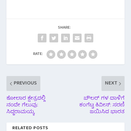
c
i
a
l
a
e
t
t
e
r
b
t
s
g
e
SHARE:
o
e
A
r
o
r
p
a
RATE:
k
p
m
PREVIOUS
NEXT
ಕೋಲಾರ ಕ್ಷೇತ್ರದಲ್ಲಿ
ಬೌಲರ್ ಗಳ ದಾಳಿಗೆ
ನಂದೇ ಗೆಲುವು:
ಕಂಗೆಟ್ಟ ಕಿವೀಸ್: ಸರಣಿ
ಸಿದ್ದರಾಮಯ್ಯ
ಜಯಿಸಿದ ಭಾರತ
RELATED POSTS