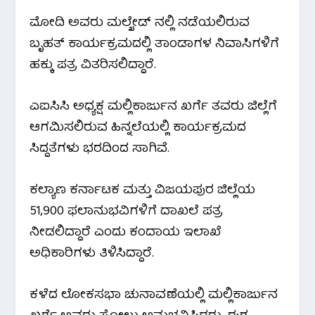
ಮೋದಿ ಅವರು ಮಲ್ಖೇಡ್ ನಲ್ಲಿ ನಡೆಯಲಿರುವ
b
t
s
g
e
ಬೃಹತ್ ಕಾರ್ಯಕ್ರಮದಲ್ಲಿ ತಾಂಡಾಗಳ ನಿವಾಸಿಗಳಿಗೆ
o
e
A
r
ಹಕ್ಕು ಪತ್ರ ವಿತರಿಸಲಿದ್ದಾರೆ.
o
r
p
a
ಎಐಸಿಸಿ ಅಧ್ಯಕ್ಷ ಮಲ್ಲಿಕಾರ್ಜುನ ಖರ್ಗೆ ತವರು ಜಿಲ್ಲೆಗೆ
k
p
m
ಆಗಮಿಸಲಿರುವ ಹಿನ್ನಲೆಯಲ್ಲಿ ‌ಕಾರ್ಯಕ್ರಮದ
ಸಿದ್ದತೆಗಳು ಭರದಿಂದ ಸಾಗಿವೆ.
ಕಲ್ಯಾಣ ಕರ್ನಾಟಕ ಮತ್ತು ವಿಜಯಪುರ ಜಿಲ್ಲೆಯ
51,900 ಫಲಾನುಭವಿಗಳಿಗೆ ದಾಖಲೆ‌ ಪತ್ರ
ನೀಡಲಿದ್ದಾರೆ ಎಂದು ಕಂದಾಯ ಇಲಾಖೆ
ಅಧಿಕಾರಿಗಳು ತಿಳಿಸಿದ್ದಾರೆ.
ಕಳೆದ ಲೋಕಸಭಾ ಚುನಾವಣೆಯಲ್ಲಿ ಮಲ್ಲಿಕಾರ್ಜುನ