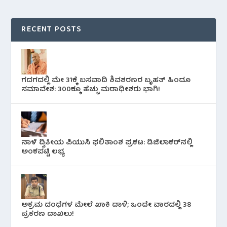
RECENT POSTS
ಗದಗದಲ್ಲಿ ಮೇ 31ಕ್ಕೆ ಬಸವಾದಿ ಶಿವಶರಣರ ಬೃಹತ್ ಹಿಂದೂ
ಸಮಾವೇಶ: 300ಕ್ಕೂ ಹೆಚ್ಚು ಮಠಾಧೀಶರು ಭಾಗಿ!
ನಾಳೆ ದ್ವಿತೀಯ ಪಿಯುಸಿ ಫಲಿತಾಂಶ ಪ್ರಕಟ: ಡಿಜಿಲಾಕರ್‌ನಲ್ಲಿ
ಅಂಕಪಟ್ಟಿ ಲಭ್ಯ
ಅಕ್ರಮ ದಂಧೆಗಳ ಮೇಲೆ ಖಾಕಿ ದಾಳಿ; ಒಂದೇ ವಾರದಲ್ಲಿ 38
ಪ್ರಕರಣ ದಾಖಲು!