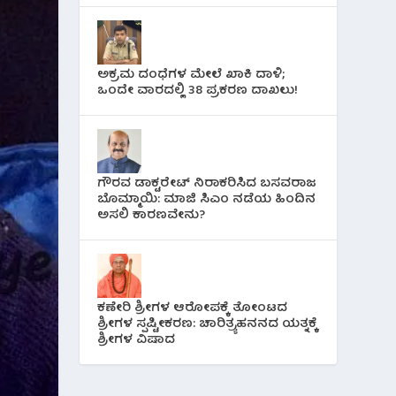
ಅಕ್ರಮ ದಂಧೆಗಳ ಮೇಲೆ ಖಾಕಿ ದಾಳಿ;
ಒಂದೇ ವಾರದಲ್ಲಿ 38 ಪ್ರಕರಣ ದಾಖಲು!
ಗೌರವ ಡಾಕ್ಟರೇಟ್ ನಿರಾಕರಿಸಿದ ಬಸವರಾಜ
ಬೊಮ್ಮಾಯಿ: ಮಾಜಿ ಸಿಎಂ ನಡೆಯ ಹಿಂದಿನ
ಅಸಲಿ ಕಾರಣವೇನು?
ಕಣೇರಿ ಶ್ರೀಗಳ ಆರೋಪಕ್ಕೆ ತೋಂಟದ
ಶ್ರೀಗಳ ಸ್ಪಷ್ಟೀಕರಣ: ಚಾರಿತ್ರ್ಯಹನನದ ಯತ್ನಕ್ಕೆ
ಶ್ರೀಗಳ ವಿಷಾದ