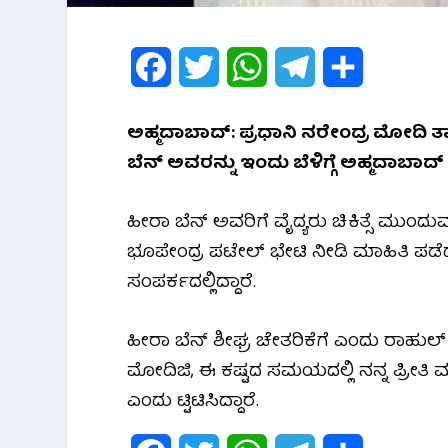
F
T
W
T
S
a
w
h
e
h
ಅಹ್ಮದಾಬಾದ್: ಪ್ರಧಾನಿ ನರೇಂದ್ರ ಮೋದಿ ತ
c
i
a
l
a
ಬೆನ್ ಅವರನ್ನು ಇಂದು ಬೆಳಿಗ್ಗೆ ಅಹ್ಮದಾಬಾದ
e
t
t
e
r
ಹೀರಾ ಬೆನ್ ಅವರಿಗೆ ವೈದ್ಯರು ಚಿಕಿತ್ಸೆ ಮುಂದುವರೆ
b
t
s
g
e
ಭೂಪೇಂದ್ರ ಪಟೇಲ್ ಭೇಟಿ ನೀಡಿ ಮಾಹಿತಿ ಪಡೆದುಕ
o
e
A
r
ಸಂಪರ್ಕದಲ್ಲಿದ್ದಾರೆ.
o
r
p
a
ಹೀರಾ ಬೆನ್ ಶೀಘ್ರ ಚೇತರಿಕೆಗೆ ಎಂದು ರಾಹುಲ್ 
k
p
m
ಮೋದಿಜಿ, ಈ‌ ಕಷ್ಟದ ಸಮಯದಲ್ಲಿ ನನ್ನ ಪ್ರೀತಿ ಮ
ಎಂದು ಟ್ಟಿಟಿಸಿದ್ದಾರೆ.