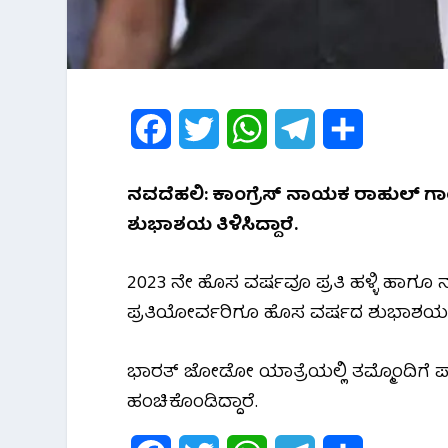
F
T
W
T
S
a
w
h
e
h
ನವದೆಹಲಿ: ಕಾಂಗ್ರೆಸ್ ನಾಯಕ ರಾಹುಲ್ ಗಾಂ
c
i
a
l
a
ಶುಭಾಶಯ ತಿಳಿಸಿದ್ದಾರೆ.
e
t
t
e
r
2023 ನೇ ಹೊಸ ವರ್ಷವೂ ಪ್ರತಿ ಹಳ್ಳಿ ಹಾಗೂ ನ
b
t
s
g
e
ಪ್ರತಿಯೋರ್ವರಿಗೂ ಹೊಸ ವರ್ಷದ ಶುಭಾಶಯಗಳು‌
o
e
A
r
o
r
p
a
ಭಾರತ್ ಜೋಡೋ ಯಾತ್ರೆಯಲ್ಲಿ ತಮ್ಮೊಂದಿಗೆ
ಹಂಚಿಕೊಂಡಿದ್ದಾರೆ.
k
p
m