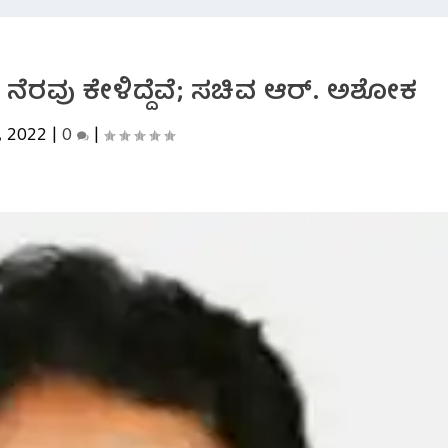
. ನೆರವು ಕೇಳಿದ್ದೆವೆ; ಸಚಿವ ಆರ್. ಅಶೋಕ
, 2022
|
0
|