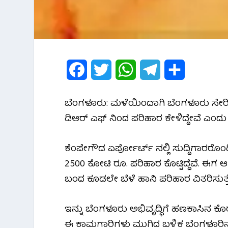
F
T
W
T
S
a
w
h
e
h
ಬೆಂಗಳೂರು: ಮಳೆಯಿಂದಾಗಿ ‌ಬೆಂಗಳೂರು‌ ಸೇರಿ‌ 
c
i
a
l
a
ಡಿಆರ್ ಎಫ್ ನಿಂದ ಪರಿಹಾರ ‌ಕೇಳಿದ್ದೇವೆ 
e
t
t
e
r
ಕೆಂಪೇಗೌಡ ಏರ್ಪೋರ್ಟ್ ನಲ್ಲಿ ಸುದ್ದಿಗಾರರ
b
t
s
g
e
2500 ಕೋಟಿ ರೂ. ಪರಿಹಾರ ಕೊಟ್ಟಿದ್ದೆವೆ. ಈಗ ಆ
o
e
A
r
ಬಂದ ಕೂಡಲೇ ಬೆಳೆ ಹಾನಿ ಪರಿಹಾರ ‌ವಿತರಿಸುತ್ತ
o
r
p
a
ಇನ್ನು ಬೆಂಗಳೂರು ಅಭಿವೃದ್ಧಿಗೆ ಹಣಕಾಸಿನ ಕೊರತೆ
k
p
m
ಈ ಕಾಮಗಾರಿಗಳು ಮುಗಿದ ಬಳಿಕ ‌ಬೆಂಗಳೂರಿನಲ್