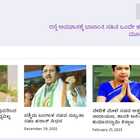
ೋ
ರಸ್ತೆ ಅಪಘಾತಕ್ಕೆ ಬಾಣಂತಿ ಸಹಿತ ಒಂದೇ
ಮೂವ
ುವುದರಿಂದ
ವೇದಿಕೆ ಮೇಲೆ ಸಚಿವ ಅಶ್
ಪಶ್ಚಿಮ ಬಂಗಾಳ ಸಚಿವ ಸುಬ್ರತಾ
ವಿಲ್ಲ
ನಾರಾಯಣ, ಶಾಸಕಿ ಅನಿ
ಸಹಾ ಹಠಾತ್ ನಿಧನ
ಕುಮಾರಸ್ವಾಮಿ ಕಿತ್ತಾಟ
December 29, 2022
February 21, 2023