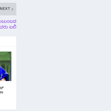
NEXT
 ಕುಟುಂಬದ
ರು ಬಲಿ
ವಥ್
ತಾ