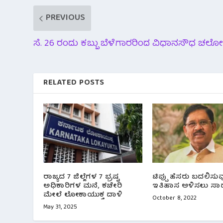
k
p
m
PREVIOUS
ಸೆ. 26 ರಂದು ಕಬ್ಬು ಬೆಳೆಗಾರರಿಂದ ವಿಧಾನಸೌಧ ಚಲ
RELATED POSTS
ರಾಜ್ಯದ 7 ಜಿಲ್ಲೆಗಳ 7 ಭ್ರಷ್ಟ
ಟಿಪ್ಪು ಹೆಸರು ಬದಲಿಸ
ಅಧಿಕಾರಿಗಳ ಮನೆ, ಕಚೇರಿ
ಇತಿಹಾಸ ಅಳಿಸಲು ಸಾಧ್ಯ
ಮೇಲೆ ಲೋಕಾಯುಕ್ತ ದಾಳಿ
October 8, 2022
May 31, 2025