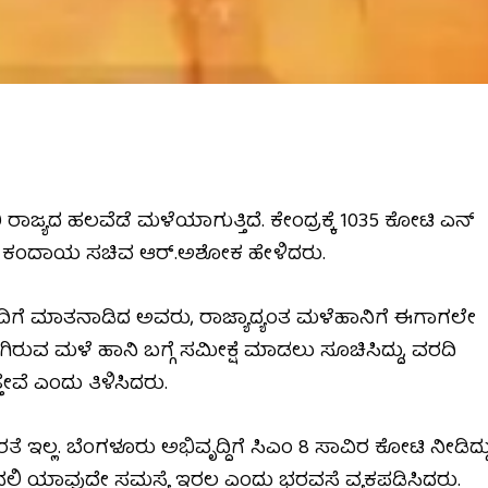
ರಾಜ್ಯದ ಹಲವೆಡೆ ಮಳೆಯಾಗುತ್ತಿದೆ. ಕೇಂದ್ರಕ್ಕೆ 1035 ಕೋಟಿ ಎನ್
ಎಂದು ಕಂದಾಯ ಸಚಿವ ಆರ್.ಅಶೋಕ ಹೇಳಿದರು.
ೊಂದಿಗೆ ಮಾತನಾಡಿದ ಅವರು, ರಾಜ್ಯಾದ್ಯಂತ ಮಳೆಹಾನಿಗೆ ಈಗಾಗಲೇ
ಗಿರುವ ಮಳೆ ಹಾನಿ ಬಗ್ಗೆ ಸಮೀಕ್ಷೆ ಮಾಡಲು ‌ಸೂಚಿಸಿದ್ದು, ವರದಿ
ೇವೆ ಎಂದು ತಿಳಿಸಿದರು.
 ಇಲ್ಲ. ಬೆಂಗಳೂರು ‌ಅಭಿವೃದ್ದಿಗೆ ಸಿಎಂ 8 ಸಾವಿರ ಕೋಟಿ‌ ನೀಡಿದ್ದು
ಲಿ ಯಾವುದೇ ಸಮಸ್ಯೆ ಇರಲ್ಲ ಎಂದು ಭರವಸೆ ವ್ಯಕ್ತಪಡಿಸಿದರು.