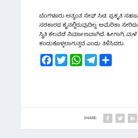
ಬೆಂಗಳೂರು ಅತ್ಯಂತ ಸೇಫ್ ಸಿಟಿ. ಪ್ರಕೃತಿ ಸಹಜ
ಸರಕಾರದ ಕೈನಲ್ಲಿರುವುದಿಲ್ಲ. ಅಮೆರಿಕಾ ಸೇರಿ
ಸ್ಥಿತಿ ಕೆಲವೆಡೆ ನಿರ್ಮಾಣವಾಗಿದೆ. ಹೀಗಾಗಿ, 
ಕಂಡುಕೊಳ್ಳಲಾಗುತ್ತದೆ ಎಂದು ತಿಳಿಸಿದರು.
F
T
W
T
S
a
w
h
e
h
c
i
a
l
a
e
t
t
e
r
b
t
s
g
e
SHARE:
o
e
A
r
o
r
p
a