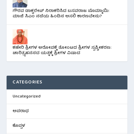
ಗೌರವ ಡಾಕ್ಟರೇಟ್ ನಿರಾಕರಿಸಿದ ಬಸವರಾಜ ಬೊಮ್ಮಾಯಿ:
ಮಾಜಿ ಸಿಎಂ ನಡೆಯ ಹಿಂದಿನ ಅಸಲಿ ಕಾರಣವೇನು?
ಕಣೇರಿ ಶ್ರೀಗಳ ಆರೋಪಕ್ಕೆ ತೋಂಟದ ಶ್ರೀಗಳ ಸ್ಪಷ್ಟೀಕರಣ:
ಚಾರಿತ್ರ್ಯಹನನದ ಯತ್ನಕ್ಕೆ ಶ್ರೀಗಳ ವಿಷಾದ
CATEGORIES
Uncategorized
ಅಪರಾಧ
ಕೊಪ್ಪಳ