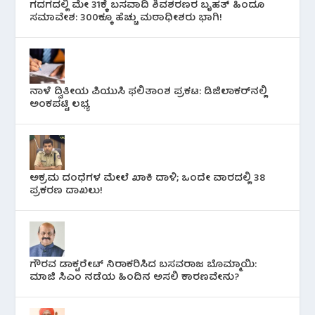
ಗದಗದಲ್ಲಿ ಮೇ 31ಕ್ಕೆ ಬಸವಾದಿ ಶಿವಶರಣರ ಬೃಹತ್ ಹಿಂದೂ
ಸಮಾವೇಶ: 300ಕ್ಕೂ ಹೆಚ್ಚು ಮಠಾಧೀಶರು ಭಾಗಿ!
ನಾಳೆ ದ್ವಿತೀಯ ಪಿಯುಸಿ ಫಲಿತಾಂಶ ಪ್ರಕಟ: ಡಿಜಿಲಾಕರ್‌ನಲ್ಲಿ
ಅಂಕಪಟ್ಟಿ ಲಭ್ಯ
ಅಕ್ರಮ ದಂಧೆಗಳ ಮೇಲೆ ಖಾಕಿ ದಾಳಿ; ಒಂದೇ ವಾರದಲ್ಲಿ 38
ಪ್ರಕರಣ ದಾಖಲು!
ಗೌರವ ಡಾಕ್ಟರೇಟ್ ನಿರಾಕರಿಸಿದ ಬಸವರಾಜ ಬೊಮ್ಮಾಯಿ:
ಮಾಜಿ ಸಿಎಂ ನಡೆಯ ಹಿಂದಿನ ಅಸಲಿ ಕಾರಣವೇನು?