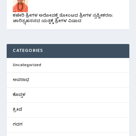
ಕಣೇರಿ ಶ್ರೀಗಳ ಆರೋಪಕ್ಕೆ ತೋಂಟದ ಶ್ರೀಗಳ ಸ್ಪಷ್ಟೀಕರಣ:
ಚಾರಿತ್ರ್ಯಹನನದ ಯತ್ನಕ್ಕೆ ಶ್ರೀಗಳ ವಿಷಾದ
CATEGORIES
Uncategorized
ಅಪರಾಧ
ಕೊಪ್ಪಳ
ಕ್ರೀಡೆ
ಗದಗ