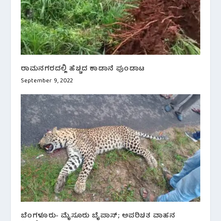
ರಾಮನಗರದಲ್ಲಿ ಹೆಚ್ಚಿದ ಕಾಡಾನೆ ಪುಂಡಾಟ
September 9, 2022
ಬೆಂಗಳೂರು- ಮೈಸೂರು ಬೈಪಾಸ್; ಅಪರಿಚಿತ ವಾಹನ