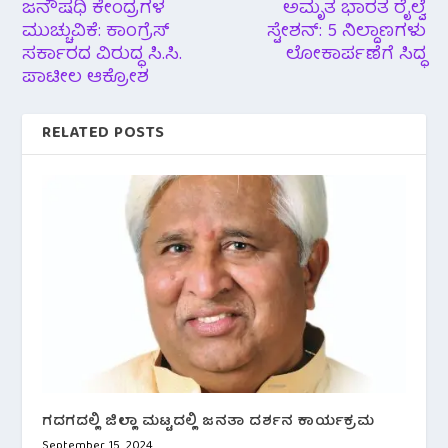
ಜನೌಷಧಿ ಕೇಂದ್ರಗಳ
ಅಮೃತ ಭಾರತ ರೈಲ್ವೆ
ಮುಚ್ಚುವಿಕೆ: ಕಾಂಗ್ರೆಸ್
ಸ್ಟೇಶನ್: 5 ನಿಲ್ದಾಣಗಳು
ಸರ್ಕಾರದ ವಿರುದ್ಧ ಸಿ.ಸಿ.
ಲೋಕಾರ್ಪಣೆಗೆ ಸಿದ್ಧ
ಪಾಟೀಲ ಆಕ್ರೋಶ
RELATED POSTS
ಗದಗದಲ್ಲಿ ಜಿಲ್ಲಾ ಮಟ್ಟದಲ್ಲಿ ಜನತಾ ದರ್ಶನ ಕಾರ್ಯಕ್ರಮ
September 15, 2024