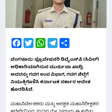
F
T
W
T
S
a
w
h
e
h
ಬೆಂಗಳೂರು: ಪ್ರೊಬೇಷನರಿ ಡಿವೈಎಸ್‌ಪಿ (ಸಿವಿಲ್)
c
i
a
l
a
ಅಧಿಕಾರಿಯಾಗಿರುವ ಮುರ್ತುಜಾ ಖಾದ್ರಿ
e
t
t
e
r
ಅವರನ್ನು ಗದಗ ಉಪ ವಿಭಾಗ, ಗದಗ ಜಿಲ್ಲೆಗೆ
ನಿಯುಕ್ತಿಗೊಳಿಸಿ ಕರ್ನಾಟಕ ಸರ್ಕಾರ ಆದೇಶ
b
t
s
g
e
ಹೊರಡಿಸಿದೆ.
o
e
A
r
o
r
p
a
ಮಹಾನಿರ್ದೇಶಕರು ಮತ್ತು ಆರಕ್ಷಕ ಮಹಾನಿರೀಕ್ಷಕರ
ಕಛೇರಿಯಿಂದ 2025ರ ಮೇ 20ರಂದು ಈ ಕುರಿತು