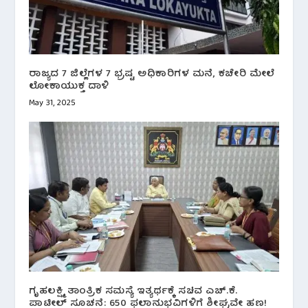
ರಾಜ್ಯದ 7 ಜಿಲ್ಲೆಗಳ 7 ಭ್ರಷ್ಟ ಅಧಿಕಾರಿಗಳ ಮನೆ, ಕಚೇರಿ ಮೇಲೆ
ಲೋಕಾಯುಕ್ತ ದಾಳಿ
May 31, 2025
ಗೃಹಲಕ್ಷ್ಮಿ ತಾಂತ್ರಿಕ ಸಮಸ್ಯೆ ಇತ್ಯರ್ಥಕ್ಕೆ ಸಚಿವ ಎಚ್.ಕೆ.
ಪಾಟೀಲ್ ಸೂಚನೆ: 650 ಫಲಾನುಭವಿಗಳಿಗೆ ಶೀಘ್ರವೇ ಹಣ!