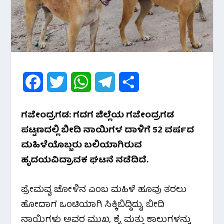
F
T
W
T
S
a
w
h
e
h
ಗಜೇಂದ್ರಗಡ: ಗದಗ ಜಿಲ್ಲೆಯ ಗಜೇಂದ್ರಗಡ
c
i
a
l
a
ಪಟ್ಟಣದಲ್ಲಿ ಬೀದಿ ನಾಯಿಗಳ ದಾಳಿಗೆ 52 ವರ್ಷದ
e
t
t
e
r
ಮಹಿಳೆಯೊಬ್ಬರು ಬಲಿಯಾಗಿರುವ
ಹೃದಯವಿದ್ರಾವಕ ಘಟನೆ ನಡೆದಿದೆ.
b
t
s
g
e
o
e
A
r
ಪ್ರೇಮವ್ವ ಚೋಳಿನ ಎಂಬ ಮಹಿಳೆ ಹೂವು ತರಲು
o
r
p
a
ಹೋದಾಗ ಒಂಟಿಯಾಗಿ ಸಿಕ್ಕಿಬಿದ್ದಿದ್ದು, ಬೀದಿ
ನಾಯಿಗಳು ಅವರ ಮುಖ, ಕೈ ಮತ್ತು ಕಾಲುಗಳನ್ನು
k
p
m