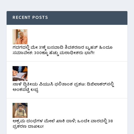
RECENT POSTS
ಗದಗದಲ್ಲಿ ಮೇ 31ಕ್ಕೆ ಬಸವಾದಿ ಶಿವಶರಣರ ಬೃಹತ್ ಹಿಂದೂ
ಸಮಾವೇಶ: 300ಕ್ಕೂ ಹೆಚ್ಚು ಮಠಾಧೀಶರು ಭಾಗಿ!
ನಾಳೆ ದ್ವಿತೀಯ ಪಿಯುಸಿ ಫಲಿತಾಂಶ ಪ್ರಕಟ: ಡಿಜಿಲಾಕರ್‌ನಲ್ಲಿ
ಅಂಕಪಟ್ಟಿ ಲಭ್ಯ
ಅಕ್ರಮ ದಂಧೆಗಳ ಮೇಲೆ ಖಾಕಿ ದಾಳಿ; ಒಂದೇ ವಾರದಲ್ಲಿ 38
ಪ್ರಕರಣ ದಾಖಲು!