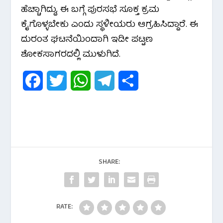
ಹೆಚ್ಚಾಗಿದ್ದು, ಈ ಬಗ್ಗೆ ಪುರಸಭೆ ಸೂಕ್ತ ಕ್ರಮ
ಕೈಗೊಳ್ಳಬೇಕು ಎಂದು ಸ್ಥಳೀಯರು ಆಗ್ರಹಿಸಿದ್ದಾರೆ. ಈ
ದುರಂತ ಘಟನೆಯಿಂದಾಗಿ ಇಡೀ ಪಟ್ಟಣ
ಶೋಕಸಾಗರದಲ್ಲಿ ಮುಳುಗಿದೆ.
F
T
W
T
S
a
w
h
e
h
c
i
a
l
a
e
t
t
e
r
b
t
s
g
e
SHARE:
o
e
A
r
o
r
p
a
RATE:
k
p
m