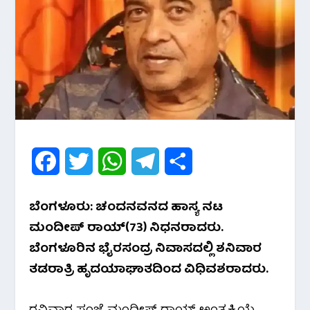
F
T
W
T
S
a
w
h
e
h
ಬೆಂಗಳೂರು: ಚಂದನವನದ ಹಾಸ್ಯ ನಟ
c
i
a
l
a
ಮಂದೀಪ್ ರಾಯ್(73) ನಿಧನರಾದರು.
e
t
t
e
r
ಬೆಂಗಳೂರಿನ‌ ಭೈರಸಂದ್ರ ನಿವಾಸದಲ್ಲಿ ಶನಿವಾರ
ತಡರಾತ್ರಿ ಹೃದಯಾಘಾತದಿಂದ ವಿಧಿವಶರಾದರು.
b
t
s
g
e
o
e
A
r