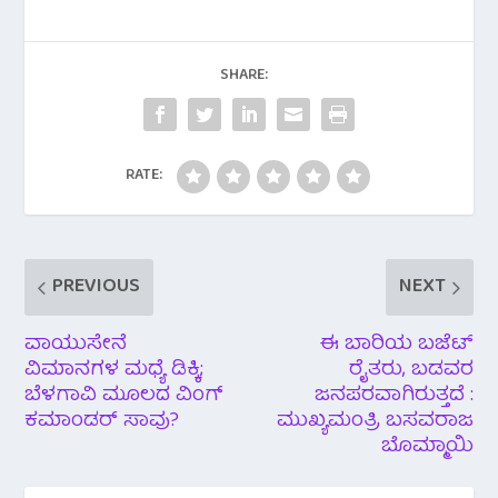
e
t
t
e
r
b
t
s
g
e
SHARE:
o
e
A
r
o
r
p
a
RATE:
k
p
m
PREVIOUS
NEXT
ವಾಯುಸೇನೆ
ಈ ಬಾರಿಯ ಬಜೆಟ್
ವಿಮಾನಗಳ ಮಧ್ಯೆ ಡಿಕ್ಕಿ;
ರೈತರು, ಬಡವರ
ಬೆಳಗಾವಿ ಮೂಲದ ವಿಂಗ್
ಜನಪರವಾಗಿರುತ್ತದೆ :
ಕಮಾಂಡರ್ ಸಾವು?
ಮುಖ್ಯಮಂತ್ರಿ ಬಸವರಾಜ
ಬೊಮ್ಮಾಯಿ‌