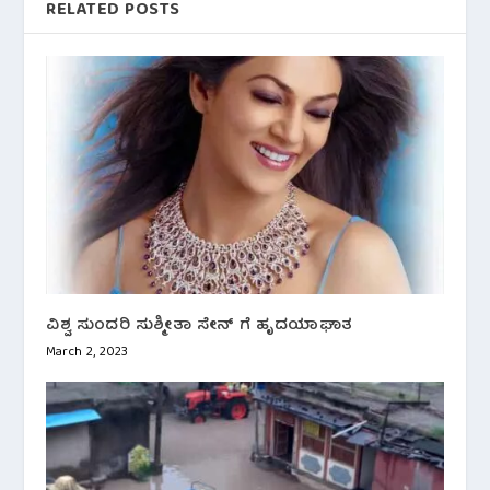
RELATED POSTS
ವಿಶ್ವ ಸುಂದರಿ ಸುಶ್ಮೀತಾ ಸೇನ್ ಗೆ ಹೃದಯಾಘಾತ
March 2, 2023