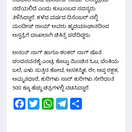
ರವಿವಾರ ಸಂಜೆ ಮಂದೀಪ್ ರಾಯ್ ಅಂತ್ಯಕ್ರಿಯೆ
o
r
p
a
ನಡೆಯಲಿದೆ ಎಂದು ಕುಟುಂಬದ ಸದಸ್ಯರು
ತಿಳಿಸಿದ್ದಾರೆ. ಕಳೆದ ವರ್ಷದ ಡಿಸೆಂಬರ್ ನಲ್ಲಿ
k
p
m
ಮಂದೀಪ್ ರಾಯ್ ಅವರು ಹೃದಯಾಘಾತದಿಂದ
ಆಸ್ಪತ್ರೆಗೆ ದಾಖಲಾಗಿ ಚಿಕಿತ್ಸೆ ಪಡೆದಿದ್ದರು.
ಅನಂತ್ ನಾಗ್ ಹಾಗೂ ಶಂಕರ್ ನಾಗ್ ಜೊತೆ
ಚಂದನವನಕ್ಕೆ ಎಂಟ್ರಿ ಕೊಟ್ಟು ಮಿಂಚಿನ ಓಟ, ಬೆಂಕಿಯ
ಬಲೆ, ಏಳು ಸುತ್ತಿನ ಕೋಟೆ, ಆಸಕಸ್ಮಿಕ, ರೇ, ಆಪ್ತ ರಕ್ಷಕ,
ಅಮೃತಧಾರೆ, ಕುರಿಗಳು ಸಾರ್ ಕುರಿಗಳು ಸೇರಿದಂತೆ
500 ಕ್ಕೂ ಹೆಚ್ಚು ಚಿತ್ರಗಳಲ್ಲಿ ನಟಿಸಿದ್ದಾರೆ.
F
T
W
T
S
a
w
h
e
h
c
i
a
l
a