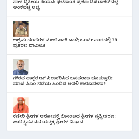
ನಾಳೆ ದ್ವಿತೀಯ ಪಿಯುಸಿ ಫಲಿತಾಂಶ ಪ್ರಕಟ: ಡಿಜಿಲಾಕರ್‌ನಲ್ಲಿ
ಅಂಕಪಟ್ಟಿ ಲಭ್ಯ
ಅಕ್ರಮ ದಂಧೆಗಳ ಮೇಲೆ ಖಾಕಿ ದಾಳಿ; ಒಂದೇ ವಾರದಲ್ಲಿ 38
ಪ್ರಕರಣ ದಾಖಲು!
ಗೌರವ ಡಾಕ್ಟರೇಟ್ ನಿರಾಕರಿಸಿದ ಬಸವರಾಜ ಬೊಮ್ಮಾಯಿ:
ಮಾಜಿ ಸಿಎಂ ನಡೆಯ ಹಿಂದಿನ ಅಸಲಿ ಕಾರಣವೇನು?
ಕಣೇರಿ ಶ್ರೀಗಳ ಆರೋಪಕ್ಕೆ ತೋಂಟದ ಶ್ರೀಗಳ ಸ್ಪಷ್ಟೀಕರಣ:
ಚಾರಿತ್ರ್ಯಹನನದ ಯತ್ನಕ್ಕೆ ಶ್ರೀಗಳ ವಿಷಾದ