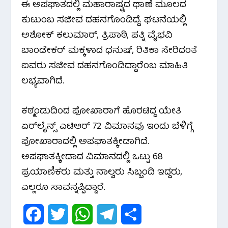
ಈ ಅಪಘಾತದಲ್ಲಿ ಮಹಾರಾಷ್ಟ್ರದ ಥಾಣೆ ಮೂಲದ
o
e
A
r
ಕುಟುಂಬ ಸಜೀವ ದಹನಗೊಂಡಿದ್ದೆ. ಘಟನೆಯಲ್ಲಿ
o
r
p
a
ಅಶೋಕ್‌ ಕಲುಮಾರ್‌, ತ್ರಿಪಾಠಿ, ಪತ್ನಿ ವೈಭವಿ
ಬಾಂಡೇಕರ್‌ ಮಕ್ಕಳಾದ ಧನುಷ್‌, ರಿತಿಕಾ ಸೇರಿದಂತೆ
k
p
m
ಐವರು ಸಜೀವ ದಹನಗೊಂಡಿದ್ದಾರೆಂಬ ಮಾಹಿತಿ
ಲಭ್ಯವಾಗಿದೆ.
ಕಠ್ಮಂಡುದಿಂದ ಪೋಖಾರಾಗೆ ಹೊರಟಿದ್ದ ಯೇತಿ
ಏರ್‌ಲೈನ್ಸ್ ಎಟಿಆರ್ 72 ವಿಮಾನವು ಇಂದು ಬೆಳಿಗ್ಗೆ
ಪೋಖಾರಾದಲ್ಲಿ ಅಪಘಾತಕ್ಕೀಡಾಗಿದೆ.
ಅಪಘಾತಕ್ಕೀಡಾದ ವಿಮಾನದಲ್ಲಿ ಒಟ್ಟು 68
ಪ್ರಯಾಣಿಕರು ಮತ್ತು ನಾಲ್ವರು ಸಿಬ್ಬಂದಿ ಇದ್ದರು,
ಎಲ್ಲರೂ ಸಾವನ್ನಪ್ಪಿದ್ದಾರೆ.
F
T
W
T
S