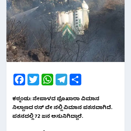
F
T
W
T
S
a
w
h
e
h
ಕಠ್ಮಂಡು: ನೇಪಾಳದ ಪೊಖಾರಾ ವಿಮಾನ
c
i
a
l
a
ನಿಲ್ದಾಣದ ರನ್ ವೇ ನಲ್ಲಿ ವಿಮಾನ ಪತನವಾಗಿದೆ.
e
t
t
e
r
ಪತನದಲ್ಲಿ 72 ಜನ ಅಸುನಿಗಿದ್ದಾರೆ.
b
t
s
g
e