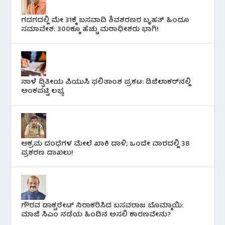
ಗದಗದಲ್ಲಿ ಮೇ 31ಕ್ಕೆ ಬಸವಾದಿ ಶಿವಶರಣರ ಬೃಹತ್ ಹಿಂದೂ
ಸಮಾವೇಶ: 300ಕ್ಕೂ ಹೆಚ್ಚು ಮಠಾಧೀಶರು ಭಾಗಿ!
ನಾಳೆ ದ್ವಿತೀಯ ಪಿಯುಸಿ ಫಲಿತಾಂಶ ಪ್ರಕಟ: ಡಿಜಿಲಾಕರ್‌ನಲ್ಲಿ
ಅಂಕಪಟ್ಟಿ ಲಭ್ಯ
ಅಕ್ರಮ ದಂಧೆಗಳ ಮೇಲೆ ಖಾಕಿ ದಾಳಿ; ಒಂದೇ ವಾರದಲ್ಲಿ 38
ಪ್ರಕರಣ ದಾಖಲು!
ಗೌರವ ಡಾಕ್ಟರೇಟ್ ನಿರಾಕರಿಸಿದ ಬಸವರಾಜ ಬೊಮ್ಮಾಯಿ:
ಮಾಜಿ ಸಿಎಂ ನಡೆಯ ಹಿಂದಿನ ಅಸಲಿ ಕಾರಣವೇನು?