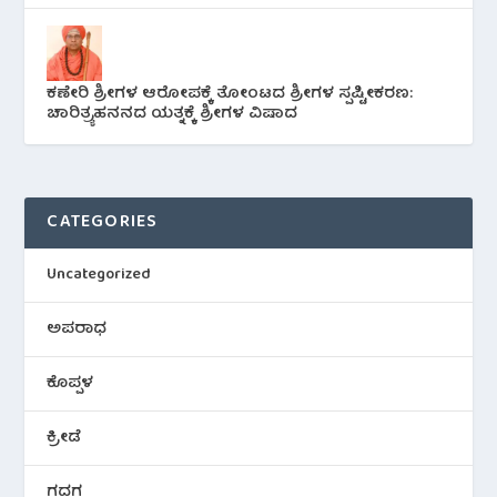
ಕಣೇರಿ ಶ್ರೀಗಳ ಆರೋಪಕ್ಕೆ ತೋಂಟದ ಶ್ರೀಗಳ ಸ್ಪಷ್ಟೀಕರಣ:
ಚಾರಿತ್ರ್ಯಹನನದ ಯತ್ನಕ್ಕೆ ಶ್ರೀಗಳ ವಿಷಾದ
CATEGORIES
Uncategorized
ಅಪರಾಧ
ಕೊಪ್ಪಳ
ಕ್ರೀಡೆ
ಗದಗ