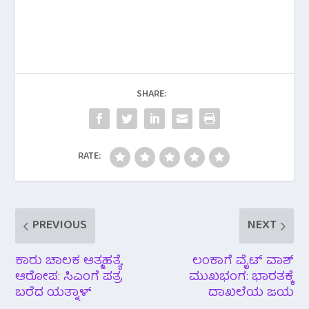
a
w
h
e
h
c
i
a
l
a
e
t
t
e
r
b
t
s
g
e
SHARE:
o
e
A
r
o
r
p
a
RATE:
k
p
m
PREVIOUS
NEXT
ಕಾರು ಚಾಲಕ ಆತ್ಮಹತ್ಯೆ
ಲಂಕಾಗೆ ವೈಟ್ ವಾಶ್
ಆರೋಪ: ಸಿಎಂಗೆ ಪತ್ರ
ಮುಖಭಂಗ: ಭಾರತಕ್ಕೆ
ಬರೆದ ಯತ್ನಾಳ್
ದಾಖಲೆಯ ಜಯ