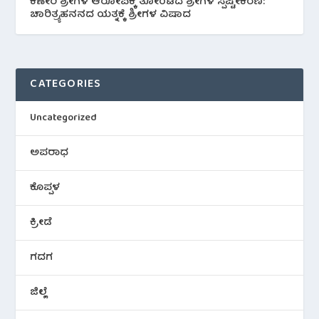
ಕಣೇರಿ ಶ್ರೀಗಳ ಆರೋಪಕ್ಕೆ ತೋಂಟದ ಶ್ರೀಗಳ ಸ್ಪಷ್ಟೀಕರಣ:
ಚಾರಿತ್ರ್ಯಹನನದ ಯತ್ನಕ್ಕೆ ಶ್ರೀಗಳ ವಿಷಾದ
CATEGORIES
Uncategorized
ಅಪರಾಧ
ಕೊಪ್ಪಳ
ಕ್ರೀಡೆ
ಗದಗ
ಜಿಲ್ಲೆ