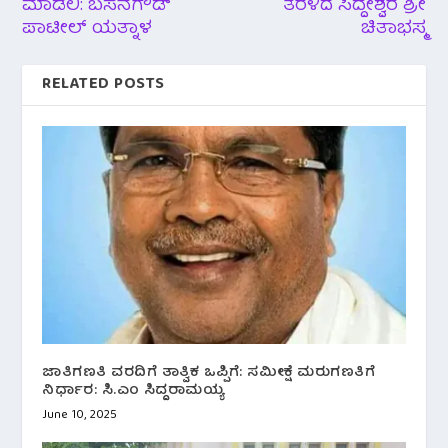
ಮಾಡಲಿ: ಬಸನಗೌಡ್
ತೆರಳಿದ ಸಿದ್ದೇಶ್ವರ ಶ್ರೀ
ಪಾಟೀಲ್ ಯತ್ನಾಳ
ಚಿತಾಭಸ್ಮ
RELATED POSTS
ಜಾತಿಗಣತಿ ವರದಿಗೆ ತಾತ್ವಿಕ ಒಪ್ಪಿಗೆ: ಸಮೀಕ್ಷೆ ಮರುಗಣತಿಗೆ
ನಿರ್ಧಾರ: ಸಿ.ಎಂ‌ ಸಿದ್ದರಾಮಯ್ಯ
June 10, 2025