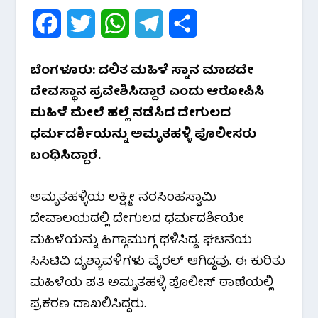
F
T
W
T
S
a
w
h
e
h
ಬೆಂಗಳೂರು: ದಲಿತ ಮಹಿಳೆ ಸ್ನಾನ ಮಾಡದೇ
c
i
a
l
a
ದೇವಸ್ಥಾನ ಪ್ರವೇಶಿಸಿದ್ದಾರೆ ಎಂದು ಆರೋಪಿಸಿ
e
t
t
e
r
ಮಹಿಳೆ ಮೇಲೆ ಹಲ್ಲೆ ನಡೆಸಿದ ದೇಗುಲದ
ಧರ್ಮದರ್ಶಿಯನ್ನು ಅಮೃತಹಳ್ಳಿ ಪೊಲೀಸರು
b
t
s
g
e
ಬಂಧಿಸಿದ್ದಾರೆ.
o
e
A
r
o
r
p
a
ಅಮೃತಹಳ್ಳಿಯ ಲಕ್ಷ್ಮೀ ನರಸಿಂಹಸ್ವಾಮಿ
ದೇವಾಲಯದಲ್ಲಿ ದೇಗುಲದ ಧರ್ಮದರ್ಶಿಯೇ
k
p
m
ಮಹಿಳೆಯನ್ನು ಹಿಗ್ಗಾಮುಗ್ಗ ಥಳಿಸಿದ್ದ. ಘಟನೆಯ
ಸಿಸಿಟಿವಿ ದೃಶ್ಯಾವಳಿಗಳು ವೈರಲ್ ಆಗಿದ್ದವು. ಈ ಕುರಿತು
ಮಹಿಳೆಯ ಪತಿ ಅಮೃತಹಳ್ಳಿ ಪೊಲೀಸ್ ಠಾಣೆಯಲ್ಲಿ
ಪ್ರಕರಣ ದಾಖಲಿಸಿದ್ದರು.