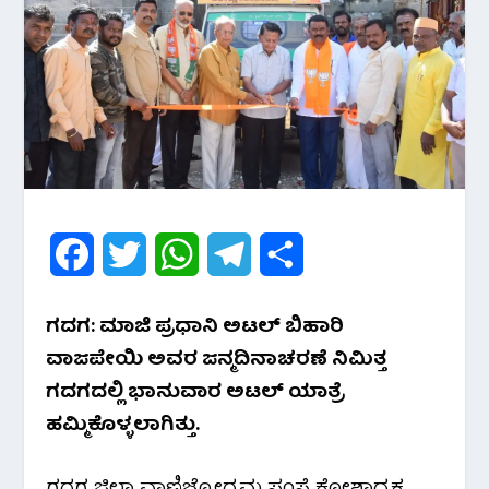
F
T
W
T
S
a
w
h
e
h
ಗದಗ: ಮಾಜಿ ಪ್ರಧಾನಿ ಅಟಲ್ ಬಿಹಾರಿ
c
i
a
l
a
ವಾಜಪೇಯಿ ಅವರ ಜನ್ಮದಿನಾಚರಣೆ ನಿಮಿತ್ತ
e
t
t
e
r
ಗದಗದಲ್ಲಿ ಭಾನುವಾರ ಅಟಲ್ ಯಾತ್ರೆ
ಹಮ್ಮಿಕೊಳ್ಳಲಾಗಿತ್ತು.
b
t
s
g
e
o
e
A
r