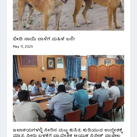
ಬೀದಿ ನಾಯಿ ದಾಳಿಗೆ ಮಹಿಳೆ ಬಲಿ!
May 11, 2025
ಜಲಾಶಯಗಳಲ್ಲಿ ನೀರಿನ ಮಟ್ಟ ಕುಸಿತ; ಕುಡಿಯುವ ಉದ್ದೇಶಕ್ಕೆ
ಮಾತ್ರ ನೀರು ಬಳಕೆಗೆ ಪ್ರಾದೇಶಿಕ ಆಯುಕ್ತ ನಿತೇಶ್ ಪಾಟೀಲ