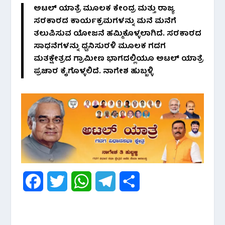
ಅಟಲ್ ಯಾತ್ರೆ ಮೂಲಕ ಕೇಂದ್ರ ಮತ್ತು ರಾಜ್ಯ
ಸರಕಾರದ ಕಾರ್ಯಕ್ರಮಗಳನ್ನು ಮನೆ ಮನೆಗೆ
ತಲುಪಿಸುವ ಯೋಜನೆ ಹಮ್ಮಿಕೊಳ್ಳಲಾಗಿದೆ. ಸರಕಾರದ
ಸಾಧನೆಗಳನ್ನು ಧ್ವನಿಸುರಳಿ ಮೂಲಕ ಗದಗ
ಮತಕ್ಷೇತ್ರದ ಗ್ರಾಮೀಣ ಭಾಗದಲ್ಲಿಯೂ ಅಟಲ್ ಯಾತ್ರೆ
ಪ್ರಚಾರ ಕೈಗೊಳ್ಳಲಿದೆ.
ನಾಗೇಶ ಹುಬ್ಬಳ್ಳಿ
F
T
W
T
S
a
w
h
e
h
c
i
a
l
a