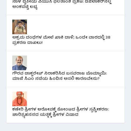
ನಾಳೆ ದ್ವಿತೀಯ ಪಿಯುಸಿ ಫಲಿತಾಂಶ ಪ್ರಕಟ: ಡಿಜಿಲಾಕರ್‌ನಲ್ಲಿ
ಅಂಕಪಟ್ಟಿ ಲಭ್ಯ
ಅಕ್ರಮ ದಂಧೆಗಳ ಮೇಲೆ ಖಾಕಿ ದಾಳಿ; ಒಂದೇ ವಾರದಲ್ಲಿ 38
ಪ್ರಕರಣ ದಾಖಲು!
ಗೌರವ ಡಾಕ್ಟರೇಟ್ ನಿರಾಕರಿಸಿದ ಬಸವರಾಜ ಬೊಮ್ಮಾಯಿ:
ಮಾಜಿ ಸಿಎಂ ನಡೆಯ ಹಿಂದಿನ ಅಸಲಿ ಕಾರಣವೇನು?
ಕಣೇರಿ ಶ್ರೀಗಳ ಆರೋಪಕ್ಕೆ ತೋಂಟದ ಶ್ರೀಗಳ ಸ್ಪಷ್ಟೀಕರಣ:
ಚಾರಿತ್ರ್ಯಹನನದ ಯತ್ನಕ್ಕೆ ಶ್ರೀಗಳ ವಿಷಾದ