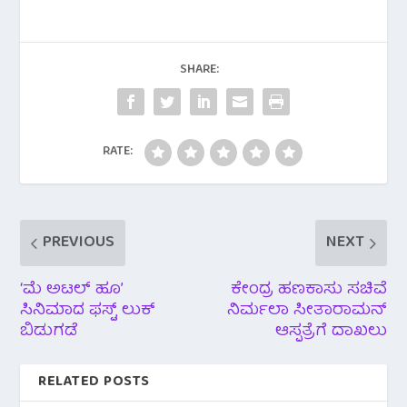
e
t
t
e
r
b
t
s
g
e
SHARE:
o
e
A
r
o
r
p
a
RATE:
k
p
m
PREVIOUS
NEXT
‘ಮೆ ಅಟಲ್ ಹೂ’
ಕೇಂದ್ರ ಹಣಕಾಸು ಸಚಿವೆ
ಸಿನಿಮಾದ ಫಸ್ಟ್ ಲುಕ್
ನಿರ್ಮಲಾ ಸೀತಾರಾಮನ್
ಬಿಡುಗಡೆ
ಆಸ್ಪತ್ರೆಗೆ ದಾಖಲು
RELATED POSTS