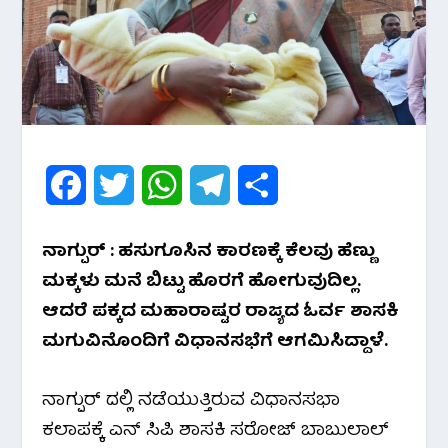
F
T
W
T
S
a
w
h
e
h
ನಾಗ್ಪುರ್ : ಹಸುಗೂಸಿನ ಕಾರಣಕ್ಕೆ ಕೆಲವು ಹೆಣ್ಣು
c
i
a
l
a
ಮಕ್ಕಳು ಮನೆ ಬಿಟ್ಟು ಹೊರಗೆ ಹೋಗುವುದಿಲ್ಲ.
e
t
t
e
r
ಆದರೆ ಪಕ್ಕದ ಮಹಾರಾಷ್ಟರ ರಾಜ್ಯದ ಓರ್ವ ಶಾಸಕಿ
ಮಗುವಿನೊಂದಿಗೆ ವಿಧಾನಸಭೆಗೆ ಆಗಮಿಸಿದ್ದಾಳೆ.
b
t
s
g
e
o
e
A
r
ನಾಗ್ಪುರ್ ದಲ್ಲಿ ನಡೆಯುತ್ತಿರುವ ವಿಧಾನಸಭಾ
o
r
p
a
ಕಲಾಪಕ್ಕೆ ಎನ್ ಸಿಪಿ ಶಾಸಕಿ ಸರೋಜ್ ಬಾಬುಲಾಲ್