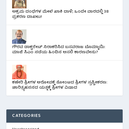
ಅಕ್ರಮ ದಂಧೆಗಳ ಮೇಲೆ ಖಾಕಿ ದಾಳಿ; ಒಂದೇ ವಾರದಲ್ಲಿ 38
ಪ್ರಕರಣ ದಾಖಲು!
ಗೌರವ ಡಾಕ್ಟರೇಟ್ ನಿರಾಕರಿಸಿದ ಬಸವರಾಜ ಬೊಮ್ಮಾಯಿ:
ಮಾಜಿ ಸಿಎಂ ನಡೆಯ ಹಿಂದಿನ ಅಸಲಿ ಕಾರಣವೇನು?
ಕಣೇರಿ ಶ್ರೀಗಳ ಆರೋಪಕ್ಕೆ ತೋಂಟದ ಶ್ರೀಗಳ ಸ್ಪಷ್ಟೀಕರಣ:
ಚಾರಿತ್ರ್ಯಹನನದ ಯತ್ನಕ್ಕೆ ಶ್ರೀಗಳ ವಿಷಾದ
CATEGORIES