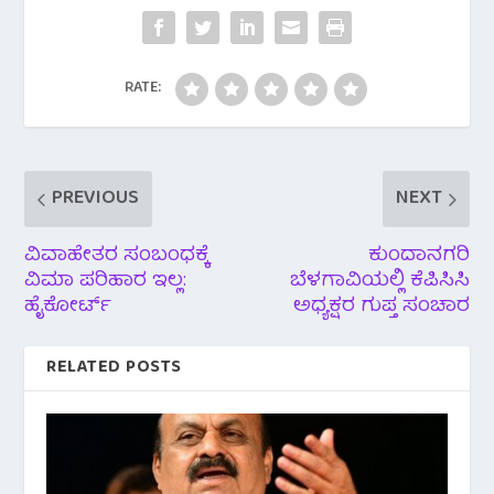
o
e
A
r
o
r
p
a
RATE:
k
p
m
PREVIOUS
NEXT
ವಿವಾಹೇತರ ಸಂಬಂಧಕ್ಕೆ
ಕುಂದಾನಗರಿ
ವಿಮಾ ಪರಿಹಾರ ಇಲ್ಲ:
ಬೆಳಗಾವಿಯಲ್ಲಿ ಕೆಪಿಸಿಸಿ
ಹೈಕೋರ್ಟ್
ಅಧ್ಯಕ್ಷರ ಗುಪ್ತ ಸಂಚಾರ
RELATED POSTS