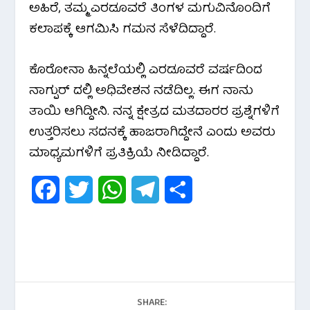
ಅಹಿರೆ, ತಮ್ಮ ಎರಡೂವರೆ ತಿಂಗಳ ಮಗುವಿನೊಂದಿಗೆ
k
p
m
ಕಲಾಪಕ್ಕೆ ಆಗಮಿಸಿ ಗಮನ ಸೆಳೆದಿದ್ದಾರೆ.
ಕೊರೋನಾ ಹಿನ್ನಲೆಯಲ್ಲಿ ಎರಡೂವರೆ ವರ್ಷದಿಂದ
ನಾಗ್ಪುರ್ ದಲ್ಲಿ ಅಧಿವೇಶನ ‌ನಡೆದಿಲ್ಲ. ಈಗ ನಾನು
ತಾಯಿ ಆಗಿದ್ದೀನಿ. ನನ್ನ ಕ್ಷೇತ್ರದ ಮತದಾರರ ಪ್ರಶ್ನೆಗಳಿಗೆ
ಉತ್ತರಿಸಲು ಸದನಕ್ಕೆ ಹಾಜರಾಗಿದ್ದೇನೆ ಎಂದು ಅವರು
ಮಾಧ್ಯಮಗಳಿಗೆ ಪ್ರತಿಕ್ರಿಯೆ ನೀಡಿದ್ದಾರೆ.
F
T
W
T
S
a
w
h
e
h
c
i
a
l
a
e
t
t
e
r
b
t
s
g
e
SHARE: