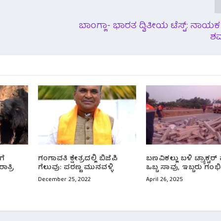
ಬಾಂಗ್ಲಾ- ಭಾರತ ದ್ವಿತೀಯ ಟೆಸ್ಟ್: ನಾಯ
ಶರ
ಗೆ
ಗಂಗಾವತಿ ಕ್ಷೇತ್ರದಲ್ಲಿ ಬಿಜೆಪಿ
ಬಣವಿಕಲ್ಲು ಬಳಿ ಟ್ರ್ಯಾಕ್ಟರ್ ಪ
ಾತ್ರಿ
ಗೆಲುವು: ಪರಣ್ಣ ಮುನವಳ್ಳಿ
ಒಬ್ಬ ಸಾವು, ಇಬ್ಬರು ಗಂ
ೆ
December 25, 2022
April 26, 2025