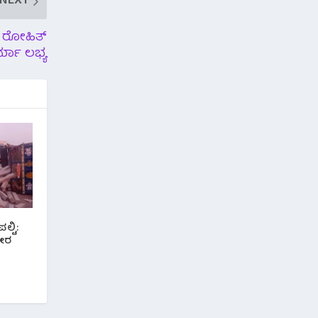
NEXT
ಕ ರೋಹಿತ್
್ಮಾ ಲಭ್ಯ
ಲ್ಟಿ:
ಭೀರ