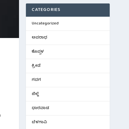
CATEGORIES
Uncategorized
ಅಪರಾಧ
ಕೊಪ್ಪಳ
ಕ್ರೀಡೆ
ಗದಗ
ಜಿಲ್ಲೆ
ಧಾರವಾಡ
್
ಬೆಳಗಾವಿ