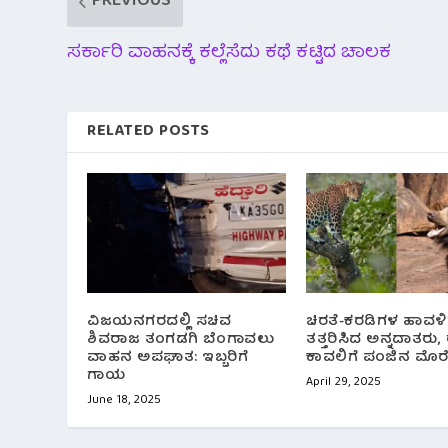
PREVIOUS
ಸರ್ಕಾರಿ ವಾಹನಕ್ಕೆ ಕಲ್ಲೆಸೆದು ಕಥೆ ಕಟ್ಟಿದ ಚಾಲಕ
RELATED POSTS
ವಿಜಯನಗರದಲ್ಲಿ ಸಚಿವ
ಚಿರತೆ-ಕರಡಿಗಳ ಹಾವಳಿ
ಶಿವರಾಜ ತಂಗಡಗಿ ಬೆಂಗಾವಲು
ತತ್ತರಿಸಿದ ಅನ್ನದಾತರು, ರ
ವಾಹನ ಅಪಘಾತ: ಇಬ್ಬರಿಗೆ
ಕಾವಲಿಗೆ ಪಂಜಿನ ಮೊರ
ಗಾಯ
April 29, 2025
June 18, 2025