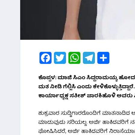
F
T
W
T
S
a
w
h
e
h
ಕೊಪ್ಪಳ: ಮಾಜಿ ಸಿಎಂ ಸಿದ್ದರಾಮಯ್ಯ ಹೋದ ಕಡೆ
c
i
a
l
a
ಮತ ನೀಡಿ ಗೆಲ್ಲಿಸಿ ಎಂದು ಕೇಳಿಕೊಳ್ಳುತ್ತಿದ
e
t
t
e
r
ಕಾರ್ಯಾಧ್ಯಕ್ಷ ಸತೀಶ್ ಜಾರಕಿಹೊಳಿ ಅವರು ಸ
b
t
s
g
e
ಶುಕ್ರವಾರ ಸುದ್ದಿಗಾರರೊಂದಿಗೆ ಮಾತನಾಡಿದ 
o
e
A
r
ಮಾಡುವುದು ಸರಿಯಲ್ಲ. ಅರ್ಜಿ ಹಾಕಿದವರಿಗೆ ನಮ
o
r
p
a
ಘೋಷಿಸಿದರೆ, ಅರ್ಜಿ ಹಾಕಿದವರಿಗೆ ನಿರಾಸೆಯಾಗು