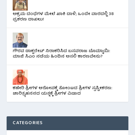
ಅಕ್ರಮ ದಂಧೆಗಳ ಮೇಲೆ ಖಾಕಿ ದಾಳಿ; ಒಂದೇ ವಾರದಲ್ಲಿ 38
ಪ್ರಕರಣ ದಾಖಲು!
ಗೌರವ ಡಾಕ್ಟರೇಟ್ ನಿರಾಕರಿಸಿದ ಬಸವರಾಜ ಬೊಮ್ಮಾಯಿ:
ಮಾಜಿ ಸಿಎಂ ನಡೆಯ ಹಿಂದಿನ ಅಸಲಿ ಕಾರಣವೇನು?
ಕಣೇರಿ ಶ್ರೀಗಳ ಆರೋಪಕ್ಕೆ ತೋಂಟದ ಶ್ರೀಗಳ ಸ್ಪಷ್ಟೀಕರಣ:
ಚಾರಿತ್ರ್ಯಹನನದ ಯತ್ನಕ್ಕೆ ಶ್ರೀಗಳ ವಿಷಾದ
CATEGORIES