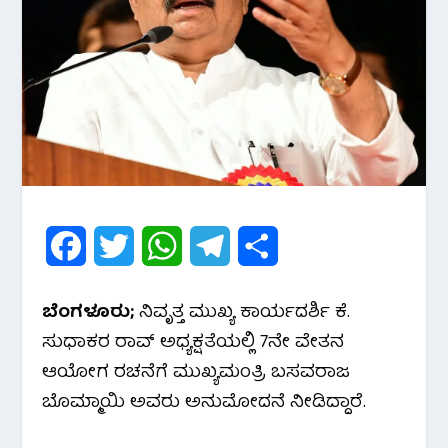
F
T
W
T
S
a
w
h
e
h
ಬೆಂಗಳೂರು;
ನಿವೃತ್ತ ಮುಖ್ಯ ಕಾರ್ಯದರ್ಶಿ ಕೆ.
c
i
a
l
a
ಸುಧಾಕರ ರಾವ್ ಅಧ್ಯಕ್ಷತೆಯಲ್ಲಿ 7ನೇ ವೇತನ
e
t
t
e
r
ಆಯೋಗ ರಚನೆಗೆ ಮುಖ್ಯಮಂತ್ರಿ ಬಸವರಾಜ
ಬೊಮ್ಮಾಯಿ ಅವರು ಅನುಮೋದನೆ ನೀಡಿದ್ದಾರೆ.
b
t
s
g
e
o
e
A
r