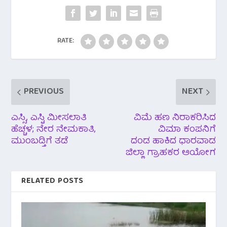
o
e
A
r
o
r
p
a
RATE:
k
p
m
PREVIOUS
NEXT
ಎಸ್ಸಿ, ಎಸ್ಟಿ ಮೀಸಲಾತಿ
ವಿಮೆ ಹಣ ನಿರಾಕರಿಸಿದ
ಹೆಚ್ಚಳ; ನೇರ ನೇಮಕಾತಿ,
ವಿಮಾ ಕಂಪನಿಗೆ
ಮುಂಬಡ್ತಿಗೆ ತಡೆ
ದಂಡ ಹಾಕಿದ ಧಾರವಾಡ
ಜಿಲ್ಲಾ ಗ್ರಾಹಕರ ಆಯೋಗ
RELATED POSTS