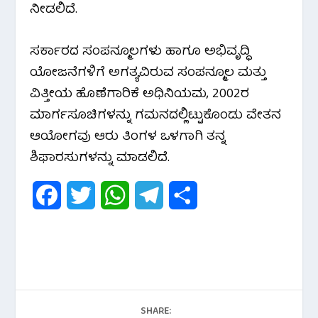
ನೀಡಲಿದೆ.
ಸರ್ಕಾರದ ಸಂಪನ್ಮೂಲಗಳು ಹಾಗೂ ಅಭಿವೃದ್ಧಿ
ಯೋಜನೆಗಳಿಗೆ ಅಗತ್ಯವಿರುವ ಸಂಪನ್ಮೂಲ ಮತ್ತು
ವಿತ್ತೀಯ ಹೊಣೆಗಾರಿಕೆ ಅಧಿನಿಯಮ, 2002ರ
ಮಾರ್ಗಸೂಚಿಗಳನ್ನು ಗಮನದಲ್ಲಿಟ್ಟುಕೊಂಡು ವೇತನ
ಆಯೋಗವು ಆರು ತಿಂಗಳ ಒಳಗಾಗಿ ತನ್ನ
ಶಿಫಾರಸುಗಳನ್ನು ಮಾಡಲಿದೆ.
F
T
W
T
S
a
w
h
e
h
c
i
a
l
a
e
t
t
e
r
b
t
s
g
e
SHARE: