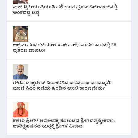
ನಾಳೆ ದ್ವಿತೀಯ ಪಿಯುಸಿ ಫಲಿತಾಂಶ ಪ್ರಕಟ: ಡಿಜಿಲಾಕರ್‌ನಲ್ಲಿ
ಅಂಕಪಟ್ಟಿ ಲಭ್ಯ
ಅಕ್ರಮ ದಂಧೆಗಳ ಮೇಲೆ ಖಾಕಿ ದಾಳಿ; ಒಂದೇ ವಾರದಲ್ಲಿ 38
ಪ್ರಕರಣ ದಾಖಲು!
ಗೌರವ ಡಾಕ್ಟರೇಟ್ ನಿರಾಕರಿಸಿದ ಬಸವರಾಜ ಬೊಮ್ಮಾಯಿ:
ಮಾಜಿ ಸಿಎಂ ನಡೆಯ ಹಿಂದಿನ ಅಸಲಿ ಕಾರಣವೇನು?
ಕಣೇರಿ ಶ್ರೀಗಳ ಆರೋಪಕ್ಕೆ ತೋಂಟದ ಶ್ರೀಗಳ ಸ್ಪಷ್ಟೀಕರಣ:
ಚಾರಿತ್ರ್ಯಹನನದ ಯತ್ನಕ್ಕೆ ಶ್ರೀಗಳ ವಿಷಾದ