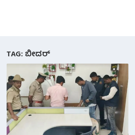
TAG:
ಬೀದರ್