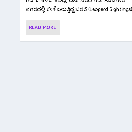
ಗದಗ: ಕಳೆದ ಕೆಲವು ದಿನಗಳಿಂದ ಗದಗ-ಬೆಟಗೇರಿ
ನಗರದಲ್ಲಿ ಕೇಳಿಬರುತ್ತಿದ್ದ ಚಿರತೆ (Leopard Sightings).
READ MORE