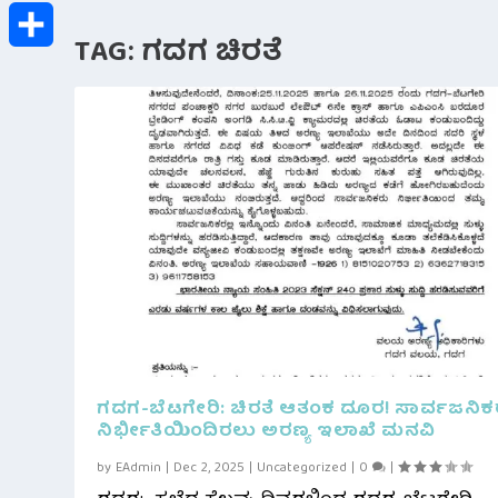
h
T
b
t
TAG:
ಗದಗ ಚಿರತೆ
a
e
S
o
t
t
l
h
o
e
s
e
a
k
r
A
g
r
p
r
e
p
a
m
ಗದಗ-ಬೆಟಗೇರಿ: ಚಿರತೆ ಆತಂಕ ದೂರ! ಸಾರ್ವಜನಿಕ
ನಿರ್ಭೀತಿಯಿಂದಿರಲು ಅರಣ್ಯ ಇಲಾಖೆ ಮನವಿ
by
EAdmin
|
Dec 2, 2025
|
Uncategorized
|
0
|