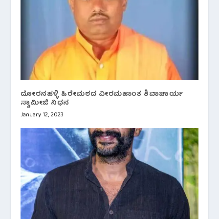
ದೋರನಹಳ್ಳಿ ಹಿರೇಮಠದ ವೀರಮಹಾಂತ ಶಿವಾಚಾರ್ಯ
ಸ್ವಾಮೀಜಿ ನಿಧನ
January 12, 2023