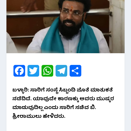
F
T
W
T
S
a
w
h
e
h
ಬಳ್ಳಾರಿ: ಸಾರಿಗೆ ಸಂಸ್ಥೆ ಸಿಬ್ಬಂದಿ ಜೊತೆ ಮಾತುಕತೆ
c
i
a
l
a
ನಡೆದಿದೆ. ಯಾವುದೇ ಕಾರಣಕ್ಕು ಅವರು ಮುಷ್ಕರ
e
t
t
e
r
ಮಾಡುವುದಿಲ್ಲ ಎಂದು ಸಾರಿಗೆ ಸಚಿವ ಬಿ.
ಶ್ರೀರಾಮುಲು ಹೇಳಿದರು.
b
t
s
g
e
o
e
A
r