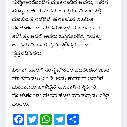
ಸುದ್ದಿಗಾರರೊಂದಿಗೆ ಮಾತನಾಡಿದ ಅವರು, ಸಾರಿಗೆ
o
r
p
a
ಸಂಸ್ಥೆ ನೌಕರರ ವೇತನ ಪರಿಷ್ಕರಣೆ ವಿಚಾರದಲ್ಲಿ
ಮಾತುಜತೆ ನಡೆದಿದೆ. ಹಣಕಾಸಿನ ಇತಿಮಿತಿ
k
p
m
ನೋಡಿಕೊಂಡು ವೇತನ ಹೆಚ್ಚಳ ಮಾಡುವುದಾಗಿ
ತಿಳಿಸಿತ್ತು. ಆದರೆ ಅವರು ಒಪ್ಪಿಕೊಂಡಿಲ್ಲ. ಇವತ್ತು
ಅಂತಿಮ ನಿರ್ಧಾರ ಕೈಗೊಳ್ಳಲಿದ್ದೆವೆ ಎಂದು
ಸ್ಪಷ್ಟಪಡಿಸಿದರು.
ಹೀಗಾಗಿ ಸಾರಿಗೆ ಸಂಸ್ಥೆ ನೌಕರರ ಫೆಡರೇಶನ್ ಜೊತೆ
ಮಾತನಾಡಲು ಎಂ.ಡಿ. ಅನ್ಬು ಕುಮಾರ್ ಅವರಿಗೆ
ಮಾತಾಡಲು ಹೇಳಿದ್ದೆನೆ. ಹಣಕಾಸಿನ ಸ್ಥಿತಿಗತಿ
ನೋಡಿಕೊಂಡು ವೇತನ ಹೆಚ್ಚಳ ಮಾಡುವುದು ನಿಶ್ಚಿತ
ಎಂದರು.
F
T
W
T
S