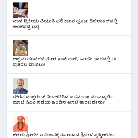
ನಾಳೆ ದ್ವಿತೀಯ ಪಿಯುಸಿ ಫಲಿತಾಂಶ ಪ್ರಕಟ: ಡಿಜಿಲಾಕರ್‌ನಲ್ಲಿ
ಅಂಕಪಟ್ಟಿ ಲಭ್ಯ
ಅಕ್ರಮ ದಂಧೆಗಳ ಮೇಲೆ ಖಾಕಿ ದಾಳಿ; ಒಂದೇ ವಾರದಲ್ಲಿ 38
ಪ್ರಕರಣ ದಾಖಲು!
ಗೌರವ ಡಾಕ್ಟರೇಟ್ ನಿರಾಕರಿಸಿದ ಬಸವರಾಜ ಬೊಮ್ಮಾಯಿ:
ಮಾಜಿ ಸಿಎಂ ನಡೆಯ ಹಿಂದಿನ ಅಸಲಿ ಕಾರಣವೇನು?
ಕಣೇರಿ ಶ್ರೀಗಳ ಆರೋಪಕ್ಕೆ ತೋಂಟದ ಶ್ರೀಗಳ ಸ್ಪಷ್ಟೀಕರಣ: