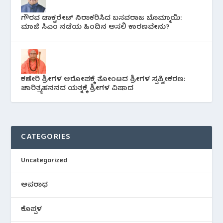
ಗೌರವ ಡಾಕ್ಟರೇಟ್ ನಿರಾಕರಿಸಿದ ಬಸವರಾಜ ಬೊಮ್ಮಾಯಿ:
ಮಾಜಿ ಸಿಎಂ ನಡೆಯ ಹಿಂದಿನ ಅಸಲಿ ಕಾರಣವೇನು?
ಕಣೇರಿ ಶ್ರೀಗಳ ಆರೋಪಕ್ಕೆ ತೋಂಟದ ಶ್ರೀಗಳ ಸ್ಪಷ್ಟೀಕರಣ:
ಚಾರಿತ್ರ್ಯಹನನದ ಯತ್ನಕ್ಕೆ ಶ್ರೀಗಳ ವಿಷಾದ
CATEGORIES
Uncategorized
ಅಪರಾಧ
ಕೊಪ್ಪಳ