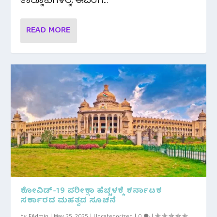
ತಾಲ್ಲೂಕುಗಳಲ್ಲಿ, ಈವರೆಗೆ...
READ MORE
ಕೋವಿಡ್-19 ಪರೀಕ್ಷಾ ಹೆಚ್ಚಳಕ್ಕೆ ಕರ್ನಾಟಕ
ಸರ್ಕಾರದ ಮಹತ್ವದ ಸೂಚನೆ
by
EAdmin
|
May 25, 2025
|
Uncategorized
|
0
|