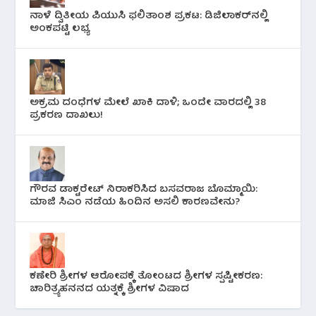
ನಾಳೆ ದ್ವಿತೀಯ ಪಿಯುಸಿ ಫಲಿತಾಂಶ ಪ್ರಕಟ: ಡಿಜಿಲಾಕರ್‌ನಲ್ಲಿ
ಅಂಕಪಟ್ಟಿ ಲಭ್ಯ
ಅಕ್ರಮ ದಂಧೆಗಳ ಮೇಲೆ ಖಾಕಿ ದಾಳಿ; ಒಂದೇ ವಾರದಲ್ಲಿ 38
ಪ್ರಕರಣ ದಾಖಲು!
ಗೌರವ ಡಾಕ್ಟರೇಟ್ ನಿರಾಕರಿಸಿದ ಬಸವರಾಜ ಬೊಮ್ಮಾಯಿ:
ಮಾಜಿ ಸಿಎಂ ನಡೆಯ ಹಿಂದಿನ ಅಸಲಿ ಕಾರಣವೇನು?
ಕಣೇರಿ ಶ್ರೀಗಳ ಆರೋಪಕ್ಕೆ ತೋಂಟದ ಶ್ರೀಗಳ ಸ್ಪಷ್ಟೀಕರಣ:
ಚಾರಿತ್ರ್ಯಹನನದ ಯತ್ನಕ್ಕೆ ಶ್ರೀಗಳ ವಿಷಾದ