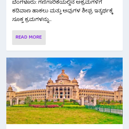
ಬೆಂಗಳೂರು: ಗಣಿಗಾರಿಕೆಯಲ್ಲಿನ ಅಕ್ರಮಗಳಿಗೆ
ಕಡಿವಾಣ ಹಾಕಲು ಮತ್ತು ಅವುಗಳ ಶೀಘ್ರ ಇತ್ಯರ್ಥಕ್ಕೆ
ಸೂಕ್ತ ಕ್ರಮಗಳನ್ನು...
READ MORE