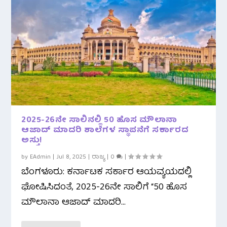
2025-26ನೇ ಸಾಲಿನಲ್ಲಿ 50 ಹೊಸ ಮೌಲಾನಾ
ಆಜಾದ್ ಮಾದರಿ ಶಾಲೆಗಳ ಸ್ಥಾಪನೆಗೆ ಸರ್ಕಾರದ
ಅಸ್ತು!
by
EAdmin
|
Jul 8, 2025
|
ರಾಜ್ಯ
|
0
|
ಬೆಂಗಳೂರು: ಕರ್ನಾಟಕ ಸರ್ಕಾರ ಆಯವ್ಯಯದಲ್ಲಿ
ಘೋಷಿಸಿದಂತೆ, 2025-26ನೇ ಸಾಲಿಗೆ “50 ಹೊಸ
ಮೌಲಾನಾ ಆಜಾದ್ ಮಾದರಿ...