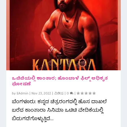
ಒಟಿಟಿಯಲ್ಲಿ ಕಾಂತಾರ; ಹೊಂಬಾಳೆ ಫಿಲ್ಮ್‌ ಅಧಿಕೃತ
ಘೋಷಣೆ
by
EAdmin
|
Nov 23, 2022
|
ವಿಶೇಷ
|
0
|
ಬೆಂಗಳೂರು: ಕನ್ನಡ ಚಿತ್ರರಂಗದಲ್ಲಿ ಹೊಸ ದಾಖಲೆ
ಬರೆದ ಕಾಂತಾರಾ ಸಿನಿಮಾ ಒಟಿಟಿ ವೇದಿಕೆಯಲ್ಲಿ
ಬಿಡುಗಡೆಗೊಳ್ಳುತ್ತಿದೆ....