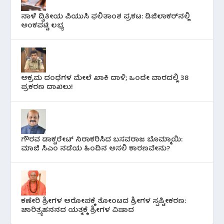
ನಾಳೆ ದ್ವಿತೀಯ ಪಿಯುಸಿ ಫಲಿತಾಂಶ ಪ್ರಕಟ: ಡಿಜಿಲಾಕರ್‌ನಲ್ಲಿ
ಅಂಕಪಟ್ಟಿ ಲಭ್ಯ
ಅಕ್ರಮ ದಂಧೆಗಳ ಮೇಲೆ ಖಾಕಿ ದಾಳಿ; ಒಂದೇ ವಾರದಲ್ಲಿ 38
ಪ್ರಕರಣ ದಾಖಲು!
ಗೌರವ ಡಾಕ್ಟರೇಟ್ ನಿರಾಕರಿಸಿದ ಬಸವರಾಜ ಬೊಮ್ಮಾಯಿ:
ಮಾಜಿ ಸಿಎಂ ನಡೆಯ ಹಿಂದಿನ ಅಸಲಿ ಕಾರಣವೇನು?
ಕಣೇರಿ ಶ್ರೀಗಳ ಆರೋಪಕ್ಕೆ ತೋಂಟದ ಶ್ರೀಗಳ ಸ್ಪಷ್ಟೀಕರಣ:
ಚಾರಿತ್ರ್ಯಹನನದ ಯತ್ನಕ್ಕೆ ಶ್ರೀಗಳ ವಿಷಾದ