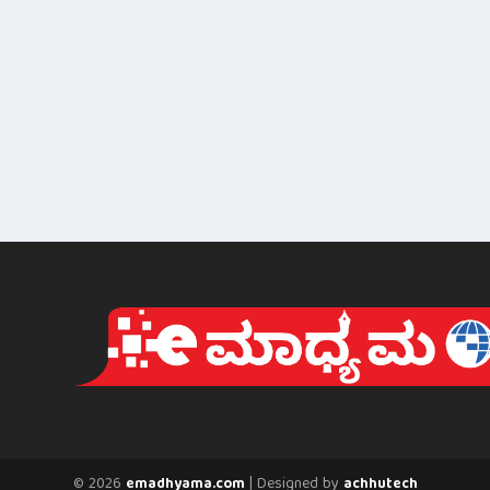
© 2026
| Designed by
emadhyama.com
achhutech