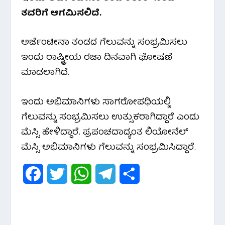
ತವರಿಗೆ ಆಗಮಿಸಲಿದೆ.
b
t
s
g
e
o
e
A
r
ಅರ್ಜೆಂಟೀನಾ ತಂಡದ ಗೆಲುವನ್ನು ಸಂಭ್ರಮಿಸಲು
o
r
p
a
ಇಂದು ರಾಷ್ಟ್ರೀಯ ರಜಾ ದಿನವಾಗಿ ಘೋಷಣೆ
ಮಾಡಲಾಗಿದೆ.
k
p
m
ಇಂದು ಅಭಿಮಾನಿಗಳು ಸಾಗರೋಪಧಿಯಲ್ಲಿ
ಗೆಲುವನ್ನು ಸಂಭ್ರಮಿಸಲು ಉತ್ಸುಕರಾಗಿದ್ದಾರೆ ಎಂದು
ಮೆಸ್ಸಿ ಹೇಳಿದ್ದಾರೆ. ಪ್ರಪಂಚದಾದ್ಯಂತ ಲಿಯೋನೆಲ್
ಮೆಸ್ಸಿ ಅಭಿಮಾನಿಗಳು ಗೆಲುವನ್ನು ಸಂಭ್ರಮಿಸಿದ್ದಾರೆ.
F
T
W
T
S
a
w
h
e
h
c
i
a
l
a