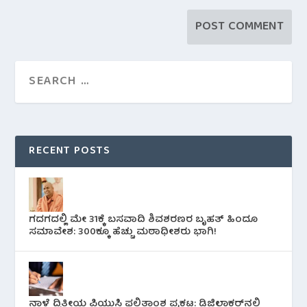
RECENT POSTS
ಗದಗದಲ್ಲಿ ಮೇ 31ಕ್ಕೆ ಬಸವಾದಿ ಶಿವಶರಣರ ಬೃಹತ್ ಹಿಂದೂ
ಸಮಾವೇಶ: 300ಕ್ಕೂ ಹೆಚ್ಚು ಮಠಾಧೀಶರು ಭಾಗಿ!
ನಾಳೆ ದ್ವಿತೀಯ ಪಿಯುಸಿ ಫಲಿತಾಂಶ ಪ್ರಕಟ: ಡಿಜಿಲಾಕರ್‌ನಲ್ಲಿ