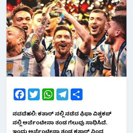
F
T
W
T
S
a
w
h
e
h
ನವದೆಹಲಿ: ಕತಾರ್ ನಲ್ಲಿ ನಡೆದ ಫಿಫಾ ವಿಶ್ವಕಪ್
c
i
a
l
a
ನಲ್ಲಿ ಅರ್ಜೆಂಟೀನಾ ತಂಡ ಗೆಲುವು ಸಾಧಿಸಿದೆ.
e
t
t
e
r
ಇಂದು ಅರ್ಜೆಂಟೀನಾ ತಂಡ ಕತಾರ್ ನಿಂದ