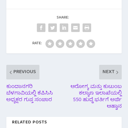
e
t
t
e
r
b
t
s
g
e
SHARE:
o
e
A
r
o
r
p
a
RATE:
k
p
m
PREVIOUS
NEXT
ಕುಂದಾನಗರಿ
ಆರೋಗ್ಯ ಮತ್ತು ಕುಟುಂಬ
ಬೆಳಗಾವಿಯಲ್ಲಿ ಕೆಪಿಸಿಸಿ
ಕಲ್ಯಾಣ ಇಲಾಖೆಯಲ್ಲಿ
ಅಧ್ಯಕ್ಷರ ಗುಪ್ತ ಸಂಚಾರ
550 ಹುದ್ದೆ‌ ಭರ್ತಿಗೆ ಅರ್ಜಿ
ಆಹ್ವಾನ
RELATED POSTS