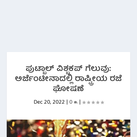
ಪುಟ್ಬಾಲ್ ವಿಶ್ಬಕಪ್ ಗೆಲುವು:
ಅರ್ಜೆಂಟೀನಾದಲ್ಲಿ ರಾಷ್ಟ್ರೀಯ ರಜೆ
ಘೋಷಣೆ
Dec 20, 2022
|
0
|